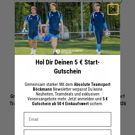
+ 0 Interessenten
+ 0 Interessenten
Hol Dir Deinen 5 € Start-
Gutschein
Gemeinsam stärker. Mit dem
Absolute Teamsport
Böckmann
Newsletter verpasst Du keine
Neuheiten, Teamdeals und exklusiven
Grün-Weiß Schwagstorf
Grün-Weiß Schwagstorf
Vereinsangebote mehr. Jetzt anmelden und
5 €
Trainingshose 2025/2026
Trainingshose 2025/2026
Gutschein ab 50 € Einkaufswert
sichern.
Herren Damen
Kinder
Dein E-mail Adresse
24,75 €
22,00 €
45,00 €
UVP
40,00 €
UVP
Vorname