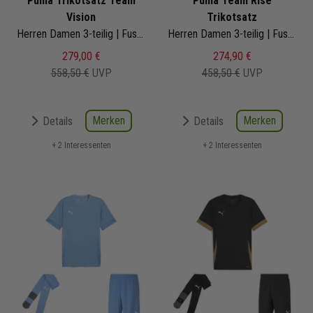
Puma Trikotsatz Team
Puma Team Rise
Vision
Trikotsatz
Herren Damen 3-teilig | Fussball Trikot Fussballshort Core Sockenstutzen | 704921-02 | Fussball Trikot Set
Herren Damen 3-teilig | Fussball Trikot Fussballshort Core Sockenstutzen | Fussball Trikot Set
279,00 €
274,90 €
558,50 €
UVP
458,50 €
UVP
Merken
Merken
Details
Details
+ 2 Interessenten
+ 2 Interessenten