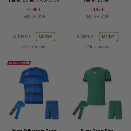
Herren Damen | 705737-04
Herren Damen
21,98 €
20,97 €
54,95 €
UVP
34,95 €
UVP
Merken
Merken
Details
Details
+ 2 Interessenten
+ 2 Interessenten
Auslaufmodell