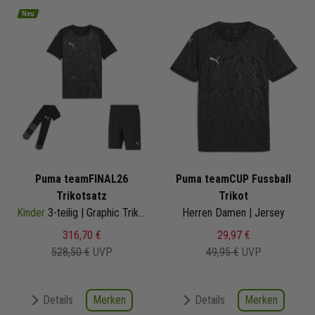
Neu
Puma teamFINAL26
Puma teamCUP Fussball
Trikotsatz
Trikot
Kinder
3-teilig | Graphic Trikot Fussballshort Core Sockenstutzen | Fussball Trikot Set
Herren Damen | Jersey
316,70 €
29,97 €
528,50 €
UVP
49,95 €
UVP
Merken
Merken
Details
Details