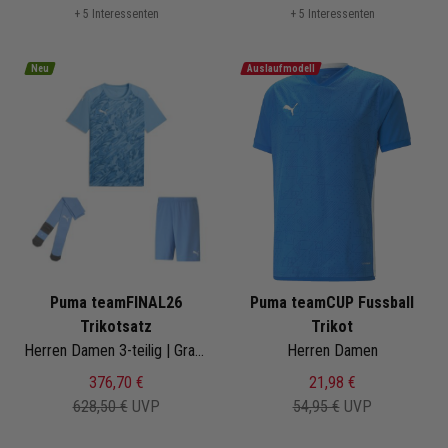
+ 5 Interessenten
+ 5 Interessenten
Neu
Auslaufmodell
Puma teamFINAL26
Puma teamCUP Fussball
Trikotsatz
Trikot
Herren Damen 3-teilig | Graphic Trikot Fussballshort Core Sockenstutzen | Fussball Trikot Set
Herren Damen
376,70 €
21,98 €
628,50 €
UVP
54,95 €
UVP