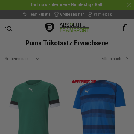
Out now - der neue Bundesliga Ball!
Team Rabatte
Größen Muster
Profi-Flock
Navigation öffnen
Puma Trikotsatz Erwachsene
Sortieren nach:
Filtern nach
show filteroptions
Auslaufmodell