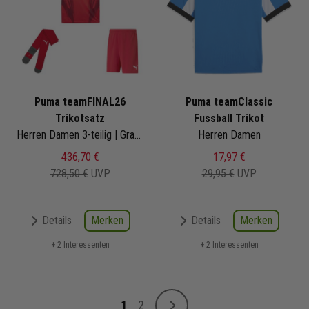
Puma teamFINAL26
Puma teamClassic
Trikotsatz
Fussball Trikot
Herren Damen 3-teilig | Graphic+ Trikot Fussballshort Core Sockenstutzen | Fussball Trikot Set
Herren Damen
436,70 €
17,97 €
728,50 €
UVP
29,95 €
UVP
Merken
Merken
Details
Details
+ 2 Interessenten
+ 2 Interessenten
Seite
1
2