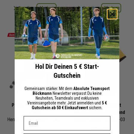
Merken
Merken
Details
Details
+ 4 Interessenten
+ 4 Interessenten
Auslaufmodell
Hol Dir Deinen 5 € Start-
Gutschein
Gemeinsam stärker. Mit dem
Absolute Teamsport
Böckmann
Newsletter verpasst Du keine
Neuheiten, Teamdeals und exklusiven
Vereinsangebote mehr. Jetzt anmelden und
5 €
Puma Trikotsatz Team
Puma Cup Heimtrikot
Gutschein ab 50 € Einkaufswert
sichern.
Pacer
25/26 Borussia Dortmund
Dein E-mail Adresse
Herren Damen 3-teilig | Fussball Trikot Fussballshort Core Sockenstutzen | Fussball Trikot Set
Herren Damen | 946428-03
267,00 €
59,97 €