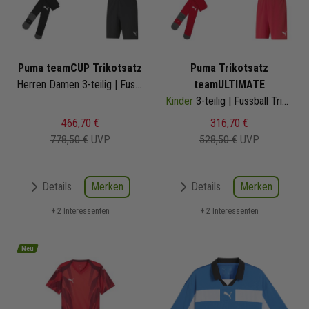
Puma teamCUP Trikotsatz
Puma Trikotsatz
Herren Damen 3-teilig | Fussball Trikot Fussballshort Core Sockenstutzen | Fussball Trikot Set
teamULTIMATE
Kinder
3-teilig | Fussball Trikot Fussballshort Core Sockenstutzen | Fussball Trikot Set
466,70 €
316,70 €
778,50 €
UVP
528,50 €
UVP
Merken
Merken
Details
Details
+ 2 Interessenten
+ 2 Interessenten
Neu