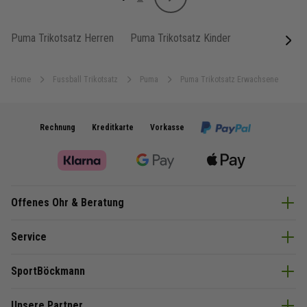
Weiter
Sie lesen gerade Seite
Seite
Puma Trikotsatz Herren
Puma Trikotsatz Kinder
next
Home
Fussball Trikotsatz
Puma
Puma Trikotsatz Erwachsene
Rechnung
Kreditkarte
Vorkasse
Offenes Ohr & Beratung
Service
SportBöckmann
Unsere Partner