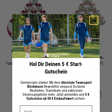
Erima 10er Ballpaket
Erima 10er Jugend
Hybrid Training 2.0
Ballpaket Hybrid Training
Hol Dir Deinen 5 € Start-
Fussball Grösse 5 rot grün | 7192416
2.0
Fussball Grösse 4 350g | 7192602
Gutschein
233,90 €
247,40 €
449,90 €
UVP
449,90 €
UVP
Gemeinsam stärker. Mit dem
Absolute Teamsport
Böckmann
Newsletter verpasst Du keine
Neuheiten, Teamdeals und exklusiven
Merken
Merken
Details
Details
Vereinsangebote mehr. Jetzt anmelden und
5 €
Gutschein ab 50 € Einkaufswert
sichern.
+ 1 Interessenten
+ 1 Interessenten
Dein E-mail Adresse