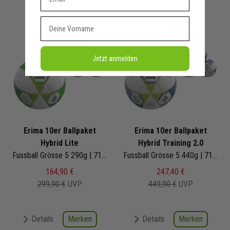
Vorname
Jetzt anmelden
Erima 10er Ballpaket
Erima 10er Ballpaket
Hybrid Lite
Hybrid Training 2.0
Fussball Grösse 5 290g | 7192606
Fussball Grösse 5 440g | 7192601
164,90 €
247,40 €
299,90 €
UVP
449,90 €
UVP
Merken
Merken
Details
Details