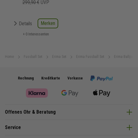
299,90 €
UVP
Merken
Details
+ 0 Interessenten
Home
Fussball Set
Erima Set
Erima Fussball Set
Erima Ballpaket
Rechnung
Kreditkarte
Vorkasse
Offenes Ohr & Beratung
Service