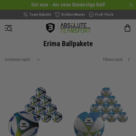
Out now - der neue Bundesliga Ball!
Team Rabatte
Größen Muster
Profi-Flock
Navigation öffnen
Erima Ballpakete
Sortieren nach:
Filtern nach
show filteroptions