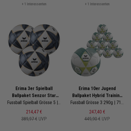
+ 1 Interessenten
+ 1 Interessenten
Erima 3er Spielball
Erima 10er Jugend
Ballpaket Senzor Star
Ballpaket Hybrid Training
Match Kopernikus
Fussball Spielball Grösse 5 | 7192509 | Fußbälle Set 3-teilig
2.0
Fussball Grösse 3 290g | 7192603
214,47 €
247,40 €
389,97 €
UVP
449,90 €
UVP