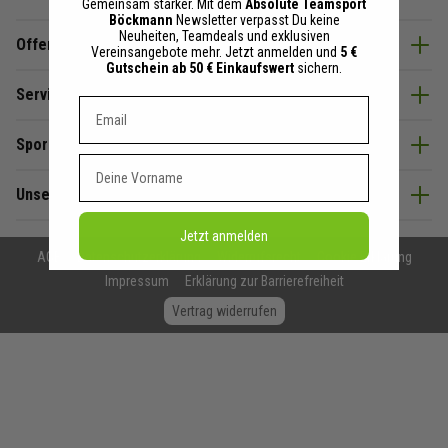
Gemeinsam stärker. Mit dem
Absolute Teamsport
Böckmann
Newsletter verpasst Du keine
Neuheiten, Teamdeals und exklusiven
Offenes Ohr & Beratung
Vereinsangebote mehr. Jetzt anmelden und
5 €
Gutschein ab 50 € Einkaufswert
sichern.
Service
Dein E-mail Adresse
SportBöckmann
Vorname
Unsere Partner
Jetzt anmelden
AGB
Datenschutzerklärung
Widerrufsrecht
Cookie Erklärung
Impressum
Erklärung zur Barrierefreiheit
Vertrag widerrufen