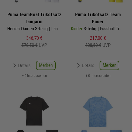
Puma teamGoal Trikotsatz
Puma Trikotsatz Team
langarm
Pacer
Herren Damen 3-teilig | Langarmtrikot Fussballshort Core Sockenstutzen | Fussball Trikot Set
Kinder
3-teilig | Fussball Trikot Fussballshort Core Sockenstutzen | Fussball Trikot Set
346,70 €
217,00 €
578,50 €
UVP
428,50 €
UVP
Merken
Merken
Details
Details
+ 0 Interessenten
+ 0 Interessenten