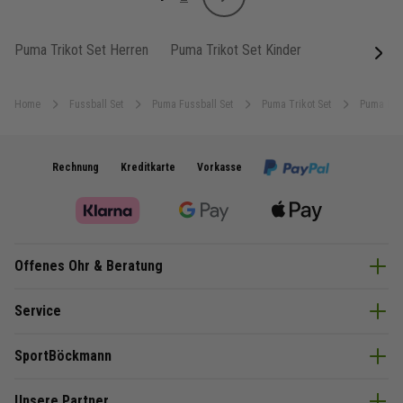
Weiter
Sie lesen gerade Seite
Seite
Puma Trikot Set Herren
Puma Trikot Set Kinder
next
Home
Fussball Set
Puma Fussball Set
Puma Trikot Set
Puma Fuss
Rechnung
Kreditkarte
Vorkasse
Offenes Ohr & Beratung
Service
SportBöckmann
Unsere Partner