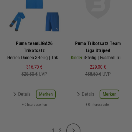
Puma teamLIGA26
Puma Trikotsatz Team
Trikotsatz
Liga Striped
Herren Damen 3-teilig | Trikot Matchday Fussballshort Core Sockenstutzen | Fussball Trikot Set
Kinder
3-teilig | Fussball Trikot Fussballshort Core Sockenstutzen | 704927-04 | Fussball Trikot Set
316,70 €
229,00 €
528,50 €
UVP
458,50 €
UVP
Merken
Merken
Details
Details
+ 0 Interessenten
+ 0 Interessenten
Seite
1
2