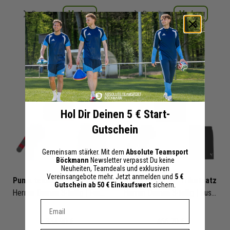
Merken
Merken
Details
Details
+ 2 Interessenten
+ 1 Interessenten
Hol Dir Deinen 5 € Start-
Gutschein
Gemeinsam stärker. Mit dem
Absolute Teamsport
Böckmann
Newsletter verpasst Du keine
Neuheiten, Teamdeals und exklusiven
Vereinsangebote mehr. Jetzt anmelden und
5 €
Puma teamGoal Trikotsatz
Puma teamCUP Trikotsatz
Gutschein ab 50 € Einkaufswert
sichern.
Herren Damen 3-teilig | Fussball Trikot Fussballshort Core Sockenstutzen | Fussball Trikot Set
Herren Damen 3-teilig | Fussball Trikot Fussballshort Core Sockenstutzen | Fussball Trikot Set
Dein E-mail Adresse
334,90 €
466,70 €