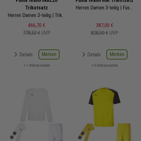
Puma teamFINAL26
Puma teamFinal Trikotsatz
Trikotsatz
Herren Damen 3-teilig | Fussball Trikot Fussballshort Core Sockenstutzen | 705737-04 | Fussball Trikot Set
Herren Damen 3-teilig | Trikot Fussballshort Core Sockenstutzen | Fussball Trikot Set
466,70 €
387,00 €
778,50 €
UVP
828,50 €
UVP
Merken
Merken
Details
Details
+ 1 Interessenten
+ 0 Interessenten