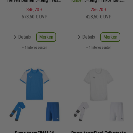
Herren Damen 3-teilig | Fussball Trikot Fussballshort Core Sockenstutzen | Fussball Trikot Set
Kinder
3-teilig | Trikot Matchday Fussballshort Core Sockenstutzen | Fussball Trikot Set
346,70 €
256,70 €
578,50 €
UVP
428,50 €
UVP
Merken
Merken
Details
Details
+ 1 Interessenten
+ 1 Interessenten