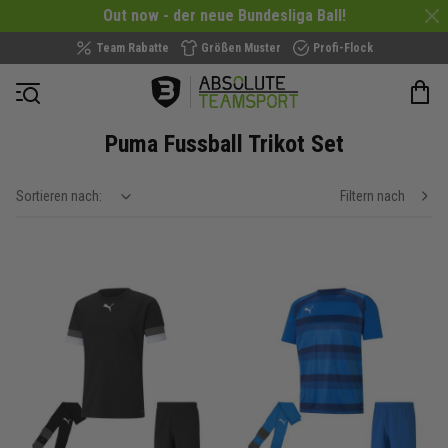
Out now - der neue Bundesliga Ball!
Team Rabatte
Größen Muster
Profi-Flock
Navigation öffnen
Puma Fussball Trikot Set
Sortieren nach:
Filtern nach
show filteroptions