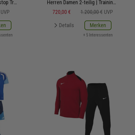
iningshose
Herren Damen 2-teilig | Trainingstop Trainingshose
UVP
720,00 €
1.200,00 €
UVP
ken
Details
Merken
essenten
+ 5 Interessenten