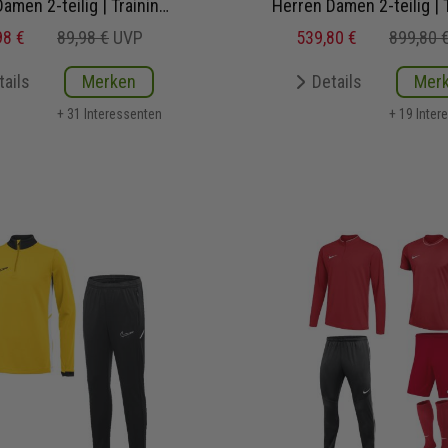
Herren Damen 2-teilig | Trainingstop Trainingshose
98 €
89,98 €
UVP
539,80 €
899,80 
tails
Merken
Details
Mer
+ 31 Interessenten
+ 19 Inter