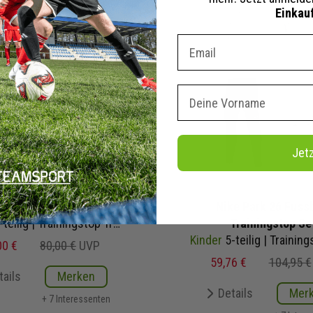
Einkau
Dein E-mail Adresse
Vorname
Jet
Tiro 24 Trainingstop Set
Nike Park 26 Fussb
teilig | Trainingstop Trainingshose
Trainingstop Se
Kinder
5-teilig | Trainingstop Trainingshose Trainingsshirt Short Fussballsoc
00 €
80,00 €
UVP
59,76 €
104,95 €
tails
Merken
Details
Mer
+ 7 Interessenten