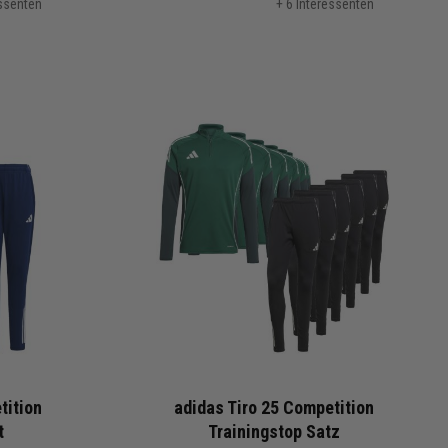
essenten
+ 6 Interessenten
tition
adidas Tiro 25 Competition
t
Trainingstop Satz