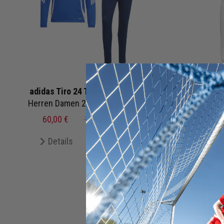
adidas Tiro 24 Trainingstop Set
Jako On
Herren Damen 2-teilig | Trainingstop Trainingshose
60,00 €
100,00 €
UVP
68,7
Details
Merken
De
+ 13 Interessenten