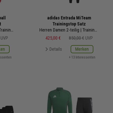
all
adidas Entrada MiTeam
t
Trainingstop Satz
Herren Damen 5-teilig | Trainingstop Trainingshose Trainingsshirt Short Fussballsocken | Fußball Komplettset
Herren Damen 2-teilig | Trainingstop Trainingshose
UVP
425,00 €
850,00 €
UVP
ken
Details
Merken
essenten
+ 13 Interessenten