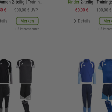
Herren Damen 2-teilig | Trainingstop Trainingshose
Kinder
2-teilig | Trainingstop Tra
50 €
900,00 €
UVP
60,00 €
100,00 €
tails
Merken
Details
Mer
+ 6 Interessenten
+ 5 Inter