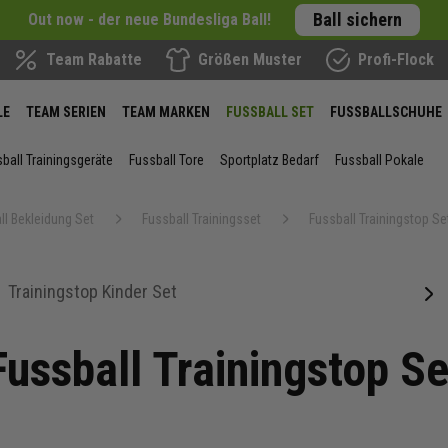
Ball sichern
Out now - der neue Bundesliga Ball!
Team Rabatte
Größen Muster
Profi-Flock
LE
TEAM SERIEN
TEAM MARKEN
FUSSBALL SET
FUSSBALLSCHUHE
ball Trainingsgeräte
Fussball Tore
Sportplatz Bedarf
Fussball Pokale
ll Bekleidung Set
Fussball Trainingsset
Fussball Trainingstop Se
Trainingstop Kinder Set
next
Fussball Trainingstop Se