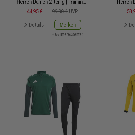
Herren Damen 2-teilig | Trainingstop Trainingshose
44,95 €
99,98 €
UVP
53,
Details
Merken
De
+ 66 Interessenten