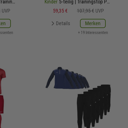
Herren Damen 2-teilig | Trainingstop Trainingshose
Kinder
5-teilig | Trainingstop Polyesterhose T-Shirt Short Sockenstutzen | Fußball Komplettset
€
UVP
59,35 €
107,95 €
UVP
ken
Details
Merken
essenten
+ 19 Interessenten