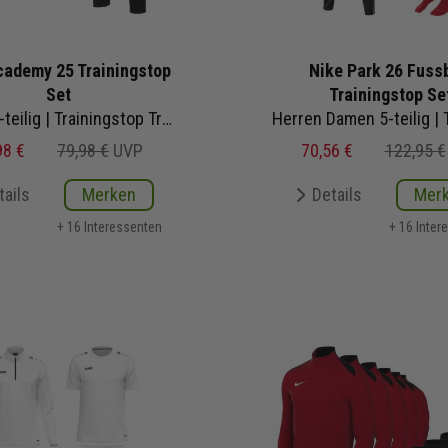
cademy 25 Trainingstop
Nike Park 26 Fussb
Set
Trainingstop Se
teilig | Trainingstop Trainingshose
98 €
79,98 €
UVP
70,56 €
122,95 €
tails
Merken
Details
Mer
+ 16 Interessenten
+ 16 Inter