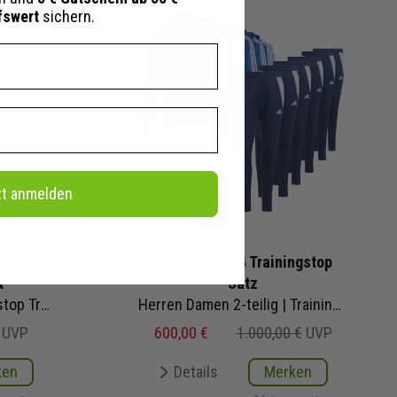
fswert
sichern.
zt anmelden
all
adidas Tiro 24 Trainingstop
t
Satz
ken | Fußball Komplettset
Herren Damen 2-teilig | Trainingstop Trainingshose
UVP
600,00 €
1.000,00 €
UVP
ken
Details
Merken