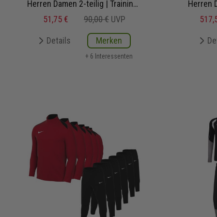
Herren Damen 2-teilig | Trainingstop Trainingshose
51,75 €
90,00 €
UVP
517,
Details
Merken
De
+ 6 Interessenten