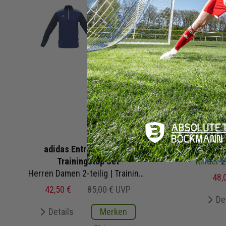
adidas Entrada MiTeam
adidas 
Trainingstop Set
Kinder
2-
Herren Damen 2-teilig | Trainingstop Trainingshose
48,
42,50 €
85,00 €
UVP
De
Details
Merken