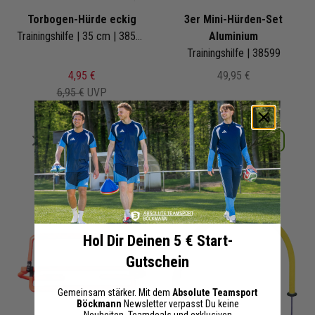
Torbogen-Hürde eckig
3er Mini-Hürden-Set
Trainingshilfe | 35 cm | 38563
Aluminium
Trainingshilfe | 38599
4,95 €
49,95 €
6,95 €
UVP
Merken
Merken
Details
Details
+ 36 Interessenten
+ 28 Interessenten
Hol Dir Deinen 5 € Start-
Gutschein
Gemeinsam stärker. Mit dem
Absolute Teamsport
Böckmann
Newsletter verpasst Du keine
Neuheiten, Teamdeals und exklusiven