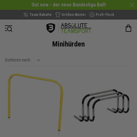
Out now - der neue Bundesliga Ball!
Team Rabatte
Größen Muster
Profi-Flock
Navigation öffnen
Minihürden
Sortieren nach:
show filteroptions