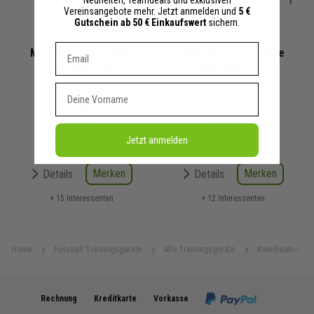
Vereinsangebote mehr. Jetzt anmelden und
5 €
Gutschein ab 50 € Einkaufswert
sichern.
Dein E-mail Adresse
Minihürde verstellbar
Mini-Torbogen-Hürde
Trainingshilfe | 38587
Trainingshilfe | 38556
Vorname
10,95 €
5,95 €
12,95 €
UVP
7,95 €
UVP
Jetzt anmelden
Merken
Merken
Details
Details
+ 15 Interessenten
+ 12 Interessenten
Home
Fussball Trainingsgeräte
Alle Trainingsgeräte
Koordinationsge
Rechnung
Kreditkarte
Vorkasse