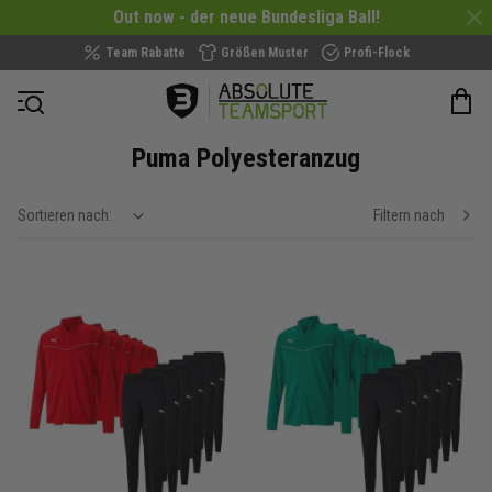
Out now - der neue Bundesliga Ball!
Team Rabatte
Größen Muster
Profi-Flock
Navigation öffnen
Puma Polyesteranzug
Sortieren nach:
Filtern nach
show filteroptions