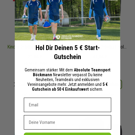
Puma Team Rise
Puma Team Rise
Polyesteranzug
Polyesteranzug Set
Hol Dir Deinen 5 € Start-
Kinder
2-teilig | Polyesterjacke Polyesterhose
Herren Damen 2-teilig | Polyesterjacke Polyesterhose
Gutschein
35,94 €
41,94 €
59,90 €
UVP
69,90 €
UVP
Gemeinsam stärker. Mit dem
Absolute Teamsport
Böckmann
Newsletter verpasst Du keine
Neuheiten, Teamdeals und exklusiven
Merken
Merken
Details
Details
Vereinsangebote mehr. Jetzt anmelden und
5 €
Gutschein ab 50 € Einkaufswert
sichern.
+ 61 Interessenten
+ 48 Interessenten
Dein E-mail Adresse
Vorname