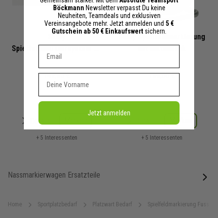
Böckmann
Newsletter verpasst Du keine
Neuheiten, Teamdeals und exklusiven
Vereinsangebote mehr. Jetzt anmelden und
5 €
Gutschein ab 50 € Einkaufswert
sichern.
Samy
Samy Spielfeldmarkierung
Spielfeldmarkiersystem"Junior"
mit Matchsack
Dein E-mail Adresse
inkl. Matchsac
149,95 €
199,00 €
Vorname
Jetzt anmelden
Merken
Merken
Details
Details
+ 5 Interessenten
+ 5 Interessenten
Nassmarkierwagen Ersatzteile
next
Home
Sportplatzbedarf
Platzwart Bedarf
Spielfeldmarkierung Fussball