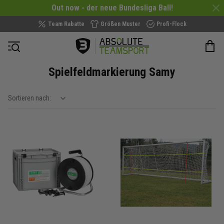
Out now - der neue Bundesliga Ball!
Team Rabatte
Größen Muster
Profi-Flock
Navigation öffnen
Spielfeldmarkierung Samy
Sortieren nach:
show filteroptions