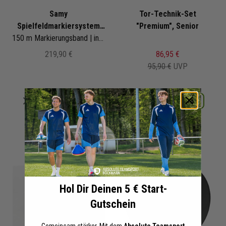
Samy
Tor-Technik-Set
Spielfeldmarkiersystem
"Premium", Senior
Senior
150 m Markierungsband | inklusive 50 Kunststoffanker | in leichter Kunststoff Box
219,90 €
86,95 €
95,90 €
UVP
Merken
Merken
Details
Details
+ 23 Interessenten
+ 10 Interessenten
Hol Dir Deinen 5 € Start-
Gutschein
Gemeinsam stärker. Mit dem
Absolute Teamsport