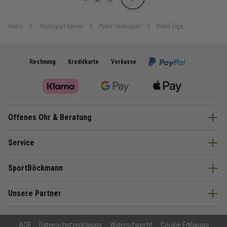
Weiter
Sie lesen gerade Seite
Seite
Seite
Home
Teamsport Serien
Puma Teamsport
Puma Liga
Rechnung
Kreditkarte
Vorkasse
Offenes Ohr & Beratung
Service
SportBöckmann
Unsere Partner
AGB
Datenschutzerklärung
Widerrufsrecht
Cookie Erklärung