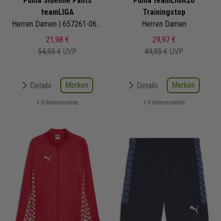
Puma Sideline Pants
Puma teamLIGA26
teamLIGA
Trainingstop
Herren Damen | 657261-06 | Sideline Pants
Herren Damen
21,98 €
29,97 €
54,95 €
UVP
49,95 €
UVP
Merken
Merken
Details
Details
+ 0 Interessenten
+ 0 Interessenten