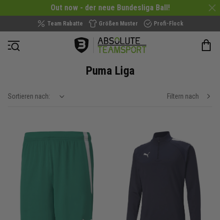
Out now - der neue Bundesliga Ball!
Team Rabatte
Größen Muster
Profi-Flock
Navigation öffnen
Puma Liga
Sortieren nach:
Filtern nach
show filteroptions