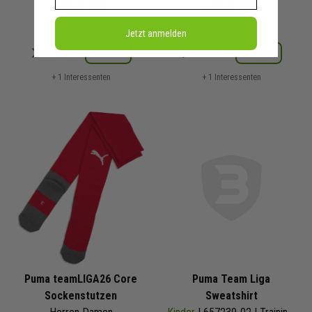
54,95 €
UVP
24,95 €
UVP
Jetzt anmelden
Merken
Merken
Details
Details
+ 1 Interessenten
+ 1 Interessenten
Puma teamLIGA26 Core
Puma Team Liga
Sockenstutzen
Sweatshirt