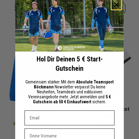
Merken
Merken
Details
Details
+ 2 Interessenten
+ 2 Interessenten
Hol Dir Deinen 5 € Start-
Gutschein
Gemeinsam stärker. Mit dem
Absolute Teamsport
Böckmann
Newsletter verpasst Du keine
Neuheiten, Teamdeals und exklusiven
Vereinsangebote mehr. Jetzt anmelden und
5 €
Gutschein ab 50 € Einkaufswert
sichern.
Puma Team Liga
Puma teamLIGA26 Trikot
Dein E-mail Adresse
Präsentationsjacke
Matchday
Kinder
| Sideline Jacket
Damen
Vorname
21,98 €
14,97 €