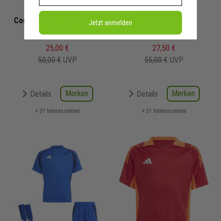
adidas Tiro 24
adidas Tiro 24
Competition Trainingstop
Competition
Jetzt anmelden
Kinder
Präsentationshose
Herren Damen
25,00 €
27,50 €
50,00 €
UVP
55,00 €
UVP
Merken
Merken
Details
Details
+ 31 Interessenten
+ 31 Interessenten