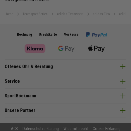
Home
Teamsport Serien
adidas Teamsport
adidas Tiro
adidas 
Rechnung
Kreditkarte
Vorkasse
Offenes Ohr & Beratung
Service
SportBöckmann
Unsere Partner
AGB
Datenschutzerklärung
Widerrufsrecht
Cookie Erklärung