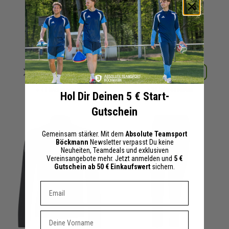
Herren Damen
Trainingsshorts
Herren Damen
24,00 €
17,50 €
40,00 €
UVP
35,00 €
UVP
Merken
Merken
Details
Details
+ 44 Interessenten
+ 38 Interessenten
Hol Dir Deinen 5 € Start-
Gutschein
Gemeinsam stärker. Mit dem
Absolute Teamsport
Böckmann
Newsletter verpasst Du keine
Neuheiten, Teamdeals und exklusiven
Vereinsangebote mehr. Jetzt anmelden und
5 €
Gutschein ab 50 € Einkaufswert
sichern.
Dein E-mail Adresse
Vorname