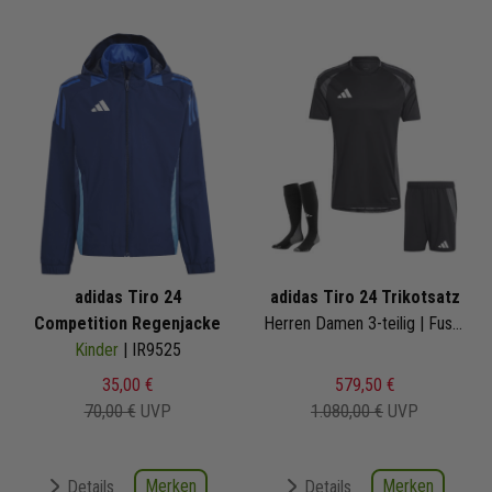
adidas Tiro 24
adidas Tiro 24 Trikotsatz
Competition Regenjacke
Herren Damen 3-teilig | Fussball Trikot Shorts Competition Match Sockenstutzen | Fussball Trikot Set
Kinder
| IR9525
35,00 €
579,50 €
70,00 €
UVP
1.080,00 €
UVP
Merken
Merken
Details
Details