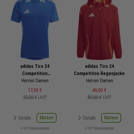
adidas Tiro 24
adidas Tiro 24
Competition
Competition Regenjacke
Trainingstrikot
Herren Damen
Herren Damen
17,50 €
40,00 €
35,00 €
UVP
80,00 €
UVP
Merken
Merken
Details
Details
+ 131 Interessenten
+ 117 Interessenten