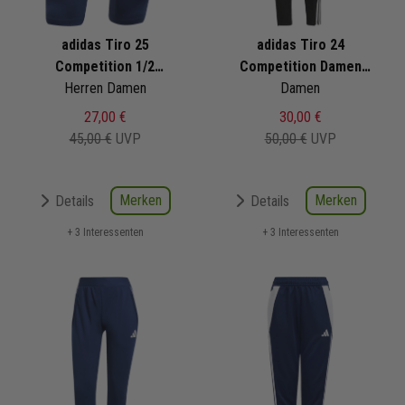
adidas Tiro 25
adidas Tiro 24
Competition 1/2
Competition Damen
Trainingshose
Herren Damen
Trainingshose
Damen
27,00 €
30,00 €
45,00 €
UVP
50,00 €
UVP
Merken
Merken
Details
Details
+ 3 Interessenten
+ 3 Interessenten