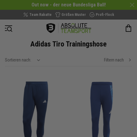
Out now - der neue Bundesliga Ball!
Team Rabatte
Größen Muster
Profi-Flock
Navigation öffnen
Adidas Tiro Trainingshose
Sortieren nach:
Filtern nach
show filteroptions