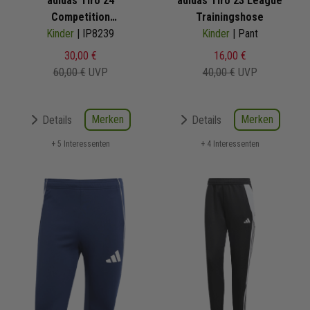
adidas Tiro 24
adidas Tiro 23 League
Competition
Trainingshose
Trainingshose Tiro 24
Kinder
| IP8239
Kinder
| Pant
Competition DFB
30,00 €
16,00 €
Deutschland
60,00 €
UVP
40,00 €
UVP
Merken
Merken
Details
Details
+ 5 Interessenten
+ 4 Interessenten