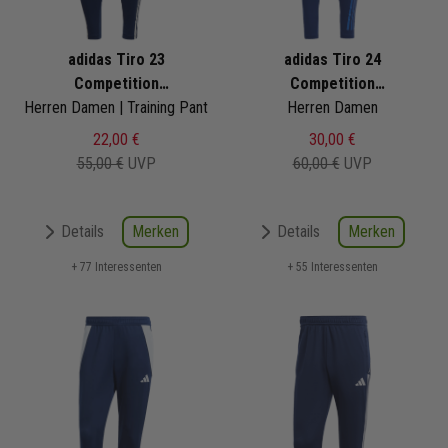
adidas Tiro 23
adidas Tiro 24
Competition
Competition
Herren Damen | Training Pant
Trainingshose
Trainingshose
Herren Damen
22,00 €
30,00 €
55,00 €
UVP
60,00 €
UVP
Merken
Merken
Details
Details
+ 77 Interessenten
+ 55 Interessenten