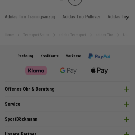
Weiter
Sie lesen gerade Seite
Seite
Adidas Tiro Trainingsanzug
Adidas Tiro Pullover
Adidas Tiro R
next
Home
Teamsport Serien
adidas Teamsport
adidas Tiro
Adidas 
Rechnung
Kreditkarte
Vorkasse
Offenes Ohr & Beratung
Service
SportBöckmann
Unsere Partner