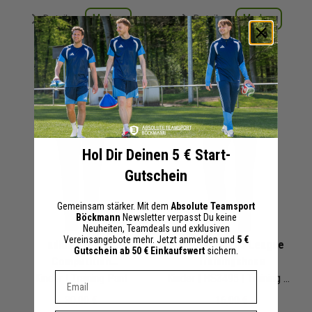
Merken
Merken
Details
Details
+ 11 Interessenten
+ 10 Interessenten
Hol Dir Deinen 5 € Start-
Gutschein
Gemeinsam stärker. Mit dem
Absolute Teamsport
Böckmann
Newsletter verpasst Du keine
Neuheiten, Teamdeals und exklusiven
Vereinsangebote mehr. Jetzt anmelden und
5 €
adidas Tiro 25
adidas Tiro 23 League
Gutschein ab 50 € Einkaufswert
sichern.
Competition
Trainingshose
Dein E-mail Adresse
Kinder
Trainingshose
| Training Pant
Kinder
| HS3495 | Training Pant
30,00 €
16,00 €