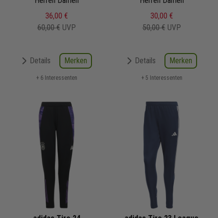
Trainingshose
Herren Damen
Herren Damen
36,00 €
30,00 €
60,00 €
UVP
50,00 €
UVP
Merken
Merken
Details
Details
+ 6 Interessenten
+ 5 Interessenten