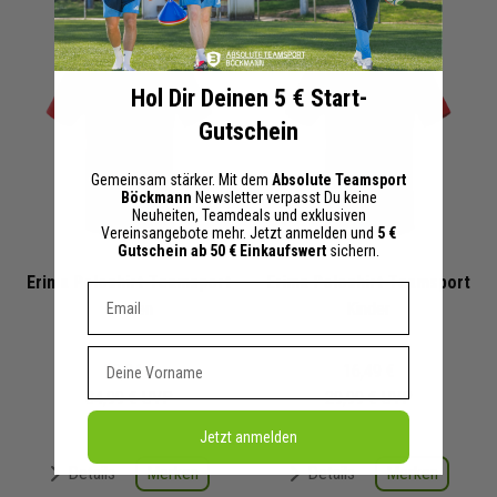
Hol Dir Deinen 5 € Start-
Gutschein
Gemeinsam stärker. Mit dem
Absolute Teamsport
Böckmann
Newsletter verpasst Du keine
Neuheiten, Teamdeals und exklusiven
Vereinsangebote mehr. Jetzt anmelden und
5 €
Gutschein ab 50 € Einkaufswert
sichern.
Erima Poloshirt Teamsport
Erima Poloshirt Teamsport
Dein E-mail Adresse
Herren
Kinder
Vorname
19,24 €
16,49 €
34,99 €
UVP
29,99 €
UVP
Jetzt anmelden
Merken
Merken
Details
Details