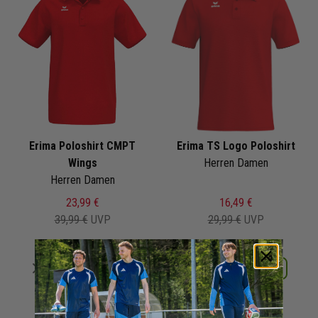
Erima Poloshirt CMPT
Erima TS Logo Poloshirt
Wings
Herren Damen
Herren Damen
23,99 €
16,49 €
39,99 €
UVP
29,99 €
UVP
Merken
Merken
Details
Details
+ 2 Interessenten
+ 1 Interessenten