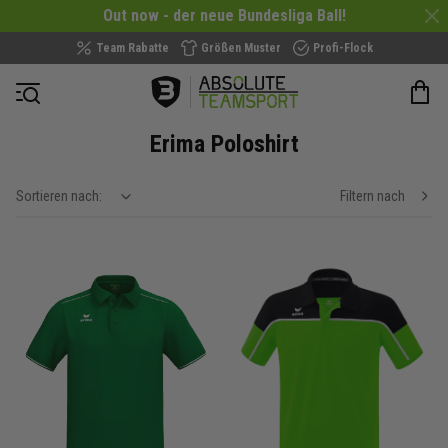
Out now - der neue Bundesliga Ball!
Team Rabatte
Größen Muster
Profi-Flock
Navigation öffnen
Erima Poloshirt
Sortieren nach:
Filtern nach
show filteroptions