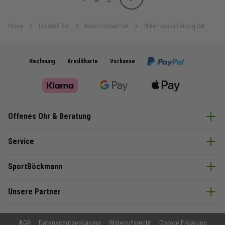
Weiter
Sie lesen gerade Seite
Seite
Seite
Home
Fussball Set
Nike Fussball Set
Nike Fussball Anzug Set
Rechnung
Kreditkarte
Vorkasse
Offenes Ohr & Beratung
Service
SportBöckmann
Unsere Partner
AGB
Datenschutzerklärung
Widerrufsrecht
Cookie Erklärung