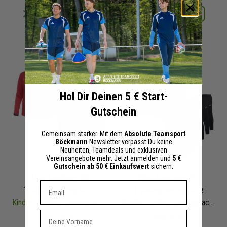
Merken
Merken
Details
Details
+ 55 Interessenten
+ 49 Interessenten
Hol Dir Deinen 5 € Start-
Gutschein
Gemeinsam stärker. Mit dem
Absolute Teamsport
Böckmann
Newsletter verpasst Du keine
Neuheiten, Teamdeals und exklusiven
Vereinsangebote mehr. Jetzt anmelden und
5 €
Gutschein ab 50 € Einkaufswert
sichern.
Nike Academy 25
Nike Academy Pro
Dein E-mail Adresse
Trainingsanzug Satz
Trainingsanzug Satz
Kinder
2-teilig | Trainingsjacke Trainingshose
Kinder
2-teilig | Trainingsjacke Trainingshose
Vorname
497,80 €
380,00 €