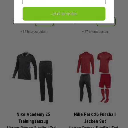
829,80 €
UVP
949,80 €
UVP
Jetzt anmelden
Merken
Merken
Details
Details
+ 32 Interessenten
+ 27 Interessenten
Nike Academy 25
Nike Park 26 Fussball
Trainingsanzug
Jacken Set