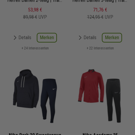
Herren Damen 2-teilig | Trainingsjacke Trainingshose
Herren Damen 5-teilig | Trainingsjacke Trainingshose Trainingsshirt Short Fussballsocken | Fußball Komplettset
53,98 €
71,76 €
89,98 €
UVP
124,95 €
UVP
Merken
Merken
Details
Details
+ 24 Interessenten
+ 22 Interessenten