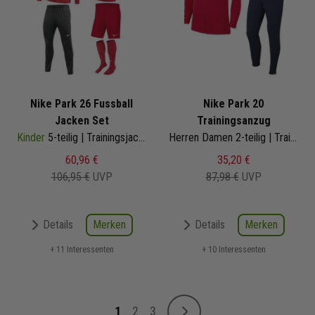
Nike Park 26 Fussball
Nike Park 20
Jacken Set
Trainingsanzug
Kinder
5-teilig | Trainingsjacke Trainingshose Trainingsshirt Short Fussballsocken | Fußball Komplettset
Herren Damen 2-teilig | Trainingsjacke Jogginghose
60,96 €
35,20 €
106,95 €
UVP
87,98 €
UVP
Merken
Merken
Details
Details
+ 11 Interessenten
+ 10 Interessenten
Seite
1
2
3