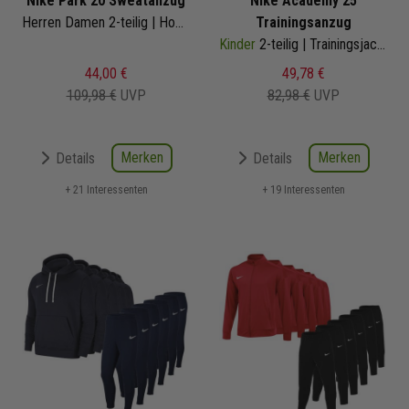
Nike Park 20 Sweatanzug
Nike Academy 25
Herren Damen 2-teilig | Hoody Jogginghose | Jogginganzug
Trainingsanzug
Kinder
2-teilig | Trainingsjacke Trainingshose
44,00 €
49,78 €
109,98 €
UVP
82,98 €
UVP
Merken
Merken
Details
Details
+ 21 Interessenten
+ 19 Interessenten