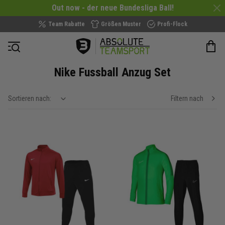
Out now - der neue Bundesliga Ball!
Team Rabatte
Größen Muster
Profi-Flock
Navigation öffnen
Nike Fussball Anzug Set
Sortieren nach:
Filtern nach
show filteroptions