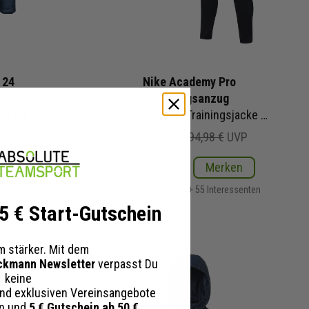
 24
Nike Academy Pro
Trainingsanzug
ma-Fit
Kinder
2-teilig | Trainingsjacke Trainingshose
UVP
38,00 €
94,98 €
UVP
ken
Details
Merken
essenten
+ 55 Interessenten
 5 € Start-Gutschein
 stärker. Mit dem
ckmann Newsletter
verpasst Du
keine
nd exklusiven Vereinsangebote
en und
5 € Gutschein ab 50 €