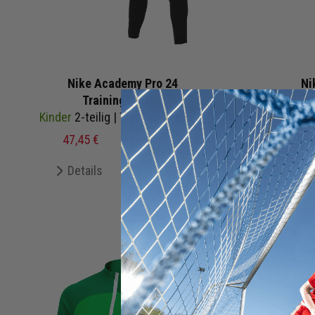
Nike Academy Pro 24
Ni
Trainingsanzug
Tr
Kinder
2-teilig | Trainingsjacke Trainingshose
47,45 €
94,98 €
UVP
420,0
Details
Merken
De
+ 82 Interessenten