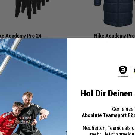
ke Academy Pro 24
Nike Academy Pro
ainingsanzug Satz
Winterjacke
Herren Damen 2-teilig | Trainingsjacke Trainingshose
Herren Damen | Ther
0 €
1.049,80 €
UVP
82,50 €
164,99 €
tails
Merken
Details
Mer
+ 58 Interessenten
+ 55 Inter
Hol Dir Deinen
Gemeinsam
Absolute Teamsport Bö
Neuheiten, Teamdeals u
mehr. Jetzt anmeld