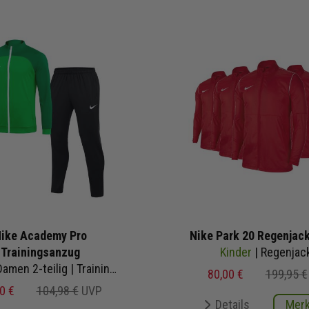
ike Academy Pro
Nike Park 20 Regenjac
Trainingsanzug
Kinder
| Regenjac
Herren Damen 2-teilig | Trainingsjacke Trainingshose
80,00 €
199,95 €
0 €
104,98 €
UVP
Details
Mer