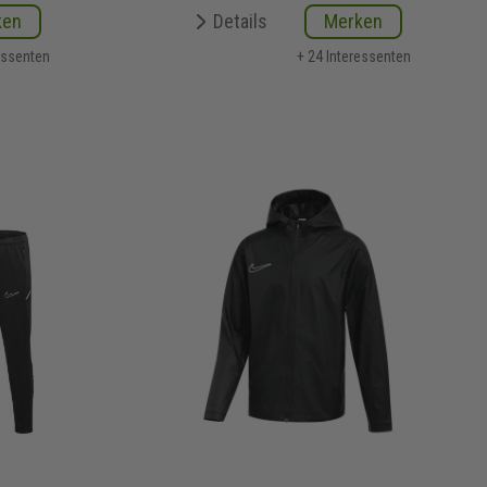
ken
Details
Merken
essenten
+ 24 Interessenten