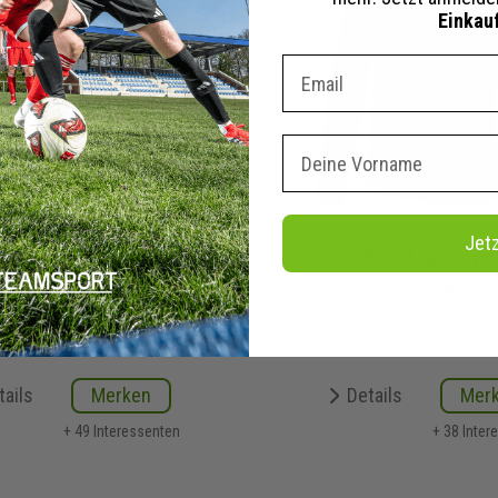
Einkau
Dein E-mail Adresse
Vorname
Jet
Nike Academy 25
Nike Academy 2
ainingsanzug Satz
Trainingsjacke
Herren Damen 2-teilig | Trainingsjacke Trainingshose
80 €
899,80 €
UVP
16,00 €
39,99 €
tails
Merken
Details
Mer
+ 49 Interessenten
+ 38 Inter