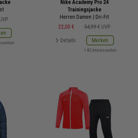
jacke
Nike Academy Pro 24
et
Trainingsjacke
Herren Damen | Dri-Fit
UVP
22,00 €
54,99 €
UVP
ken
Details
Merken
essenten
+ 82 Interessenten