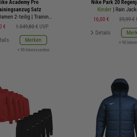
ike Academy Pro
Nike Park 20 Regen
ainingsanzug Satz
Kinder
| Rain Jack
Herren Damen 2-teilig | Trainingsjacke Trainingshose
16,00 €
39,99 €
0 €
1.049,80 €
UVP
Details
Mer
tails
Merken
+ 90 Inter
+ 90 Interessenten