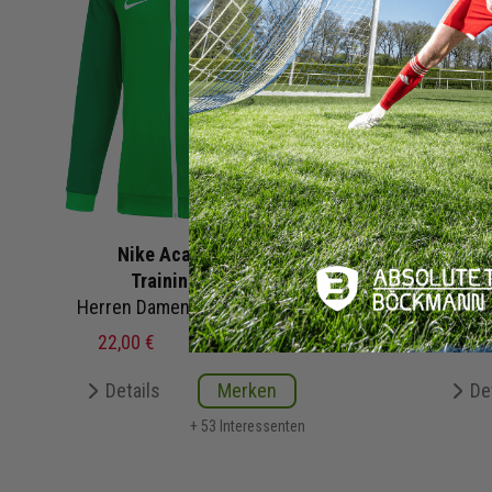
Nike Academy Pro
Trainingsjacke
Tr
Herren Damen | Track Jacket
22,00 €
54,99 €
UVP
539,
Details
Merken
De
+ 53 Interessenten