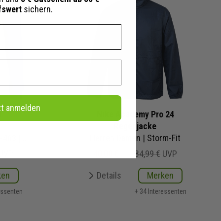
fswert
sichern.
zt anmelden
1
Nike Academy Pro 24
Regenjacke
Herren Damen | CW6113-463 | Knit Training Jacket
Herren Damen | Storm-Fit
UVP
40,00 €
84,99 €
UVP
ken
Details
Merken
essenten
+ 34 Interessenten