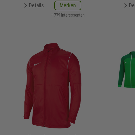
Details
Merken
De
+ 779 Interessenten