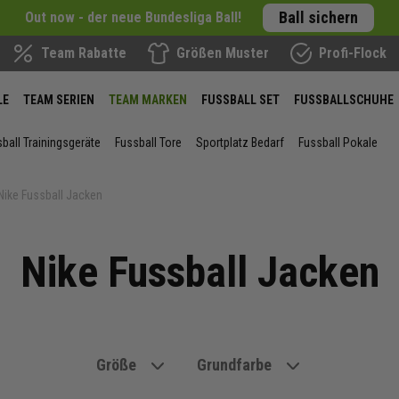
Ball sichern
Out now - der neue Bundesliga Ball!
Team Rabatte
Größen Muster
Profi-Flock
LE
TEAM SERIEN
TEAM MARKEN
FUSSBALL SET
FUSSBALLSCHUHE
ball Trainingsgeräte
Fussball Tore
Sportplatz Bedarf
Fussball Pokale
Nike Fussball Jacken
Nike Fussball Jacken
Größe
Grundfarbe