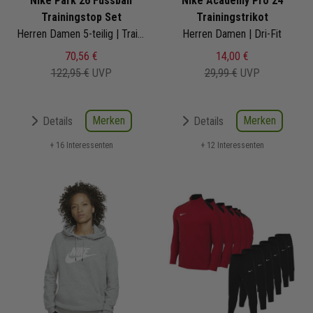
Nike Park 26 Fussball
Nike Academy Pro 24
Trainingstop Set
Trainingstrikot
Herren Damen 5-teilig | Trainingstop Trainingshose Trainingsshirt Short Fussballsocken | Fußball Komplettset
Herren Damen | Dri-Fit
70,56 €
14,00 €
122,95 €
UVP
29,99 €
UVP
Merken
Merken
Details
Details
+ 16 Interessenten
+ 12 Interessenten