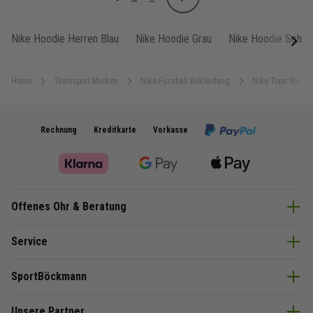
Weiter
Sie lesen gerade Seite
Seite
Seite
Nike Hoodie Herren Blau
Nike Hoodie Grau
Nike Hoodie Schw
next
Home
Teamsport Marken
Nike Fussball Bekleidung
Nike Tops Shirts
Rechnung
Kreditkarte
Vorkasse
Offenes Ohr & Beratung
Service
SportBöckmann
Unsere Partner