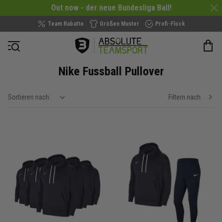
Out now - der neue Bundesliga Ball!
Team Rabatte
Größen Muster
Profi-Flock
Navigation öffnen
Nike Fussball Pullover
Sortieren nach:
Filtern nach
show filteroptions