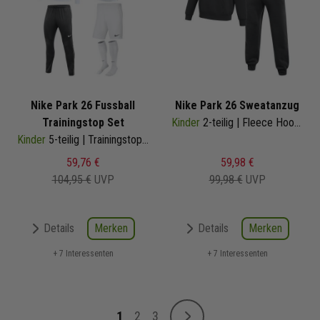
Nike Park 26 Fussball
Nike Park 26 Sweatanzug
Trainingstop Set
Kinder
2-teilig | Fleece Hoodie Fleece Sweathose | Jogginganzug
Kinder
5-teilig | Trainingstop Trainingshose Trainingsshirt Short Fussballsocken | Fußball Komplettset
59,76 €
59,98 €
104,95 €
UVP
99,98 €
UVP
Merken
Merken
Details
Details
+ 7 Interessenten
+ 7 Interessenten
Seite
1
2
3