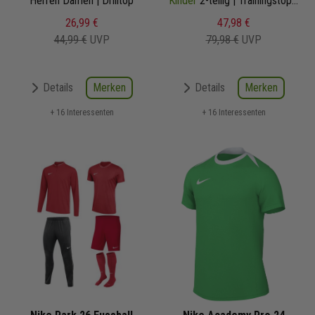
Herren Damen | Drilltop
Kinder
2-teilig | Trainingstop Trainingshose
26,99 €
47,98 €
44,99 €
UVP
79,98 €
UVP
Merken
Merken
Details
Details
+ 16 Interessenten
+ 16 Interessenten