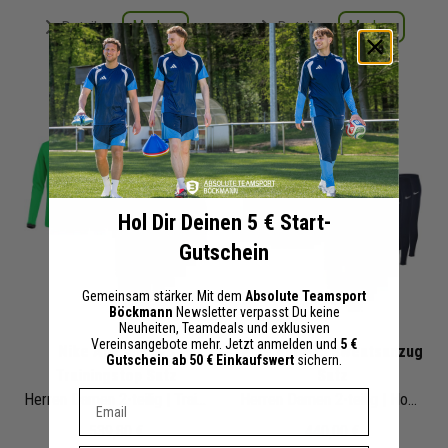
Merken
Merken
Details
Details
+ 26 Interessenten
+ 21 Interessenten
Hol Dir Deinen 5 € Start-
Gutschein
Gemeinsam stärker. Mit dem
Absolute Teamsport
Böckmann
Newsletter verpasst Du keine
Neuheiten, Teamdeals und exklusiven
Vereinsangebote mehr. Jetzt anmelden und
5 €
Nike Academy 25
Nike Park 20 Sweatsanzug
Gutschein ab 50 € Einkaufswert
sichern.
Trainingstop Satz
Satz
Dein E-mail Adresse
Herren Damen 2-teilig | Trainingstop Trainingshose
Herren Damen 2-teilig | Hoody Jogginghose | Jogginganzug Satz
539,80 €
440,00 €