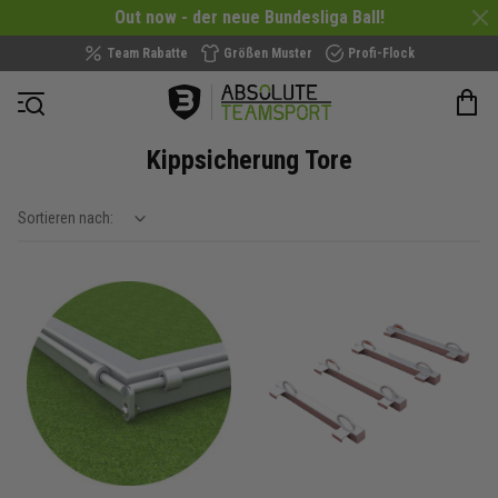
Out now - der neue Bundesliga Ball!
Team Rabatte
Größen Muster
Profi-Flock
Navigation öffnen
Kippsicherung Tore
Sortieren nach:
show filteroptions