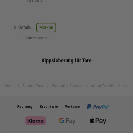
109,00 €
Merken
Details
+ 0 Interessenten
Kippsicherung für Tore
Home
Fussball Tore
Fussballtor Zubehör
Aufbau Zubehör
Kippsi
Rechnung
Kreditkarte
Vorkasse