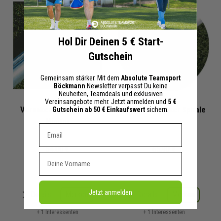
Hol Dir Deinen 5 € Start-
Gutschein
Gemeinsam stärker. Mit dem
Absolute Teamsport
Böckmann
Newsletter verpasst Du keine
Neuheiten, Teamdeals und exklusiven
Vereinsangebote mehr. Jetzt anmelden und
5 €
Verankerungssatz für
Diverse Erdanker Spirale
Gutschein ab 50 € Einkaufswert
sichern.
Minitor
Dein E-mail Adresse
54,00 €
65,90 €
Vorname
Jetzt anmelden
Merken
Merken
Details
Details
+ 1 Interessenten
+ 1 Interessenten