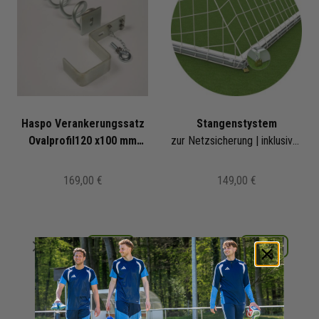
Haspo Verankerungssatz
Stangenstystem
Ovalprofil120 x100 mm
zur Netzsicherung | inklusive Schloss | für 2,00m Tortiefe
SUPER
169,00 €
149,00 €
Merken
Merken
Details
Details
+ 2 Interessenten
+ 1 Interessenten