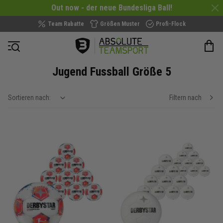
Out now - der neue Bundesliga Ball!
Team Rabatte
Größen Muster
Profi-Flock
Navigation öffnen
Jugend Fussball Größe 5
Sortieren nach:
Filtern nach
show filteroptions