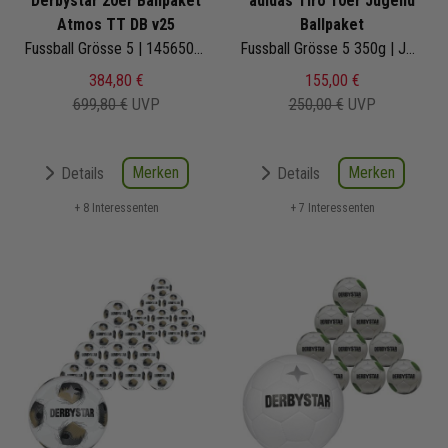
Derbystar 20er Ballpaket
adidas Tiro 10er Jugend
Atmos TT DB v25
Ballpaket
Fussball Grösse 5 | 1456500143 | Fußbälle Set 20-teilig
Fussball Grösse 5 350g | JW1525 | Fußbälle Set 10-teilig
384,80 €
155,00 €
699,80 €
UVP
250,00 €
UVP
Merken
Merken
Details
Details
+ 8 Interessenten
+ 7 Interessenten