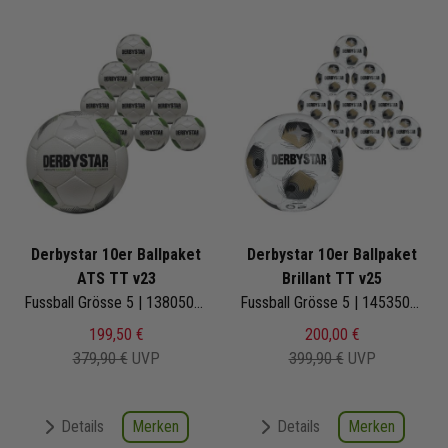
Derbystar 10er Ballpaket
Derbystar 10er Ballpaket
ATS TT v23
Brillant TT v25
Fussball Grösse 5 | 1380502194 | Fußbälle Set 10-teilig
Fussball Grösse 5 | 1453500189 | Fußbälle Set 10-teilig
199,50 €
200,00 €
379,90 €
UVP
399,90 €
UVP
Merken
Merken
Details
Details