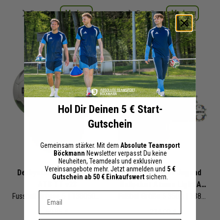
Merken
Merken
Details
Details
+ 12 Interessenten
+ 12 Interessenten
Hol Dir Deinen 5 € Start-
Gutschein
Gemeinsam stärker. Mit dem
Absolute Teamsport
Böckmann
Newsletter verpasst Du keine
Neuheiten, Teamdeals und exklusiven
Vereinsangebote mehr. Jetzt anmelden und
5 €
Derbystar 3er Ballpaket
Derbystar 10er Jugend
Gutschein ab 50 € Einkaufswert
sichern.
ATS TT v23
Ballpaket Atmos Light AG
Dein E-mail Adresse
Fussball Grösse 5 | 1380502194 | Fußbälle Set 3-teilig
v23
Fußball Größe 5 350g | 1389500760 | Fußbälle Set 10-teilig
59,85 €
214,00 €