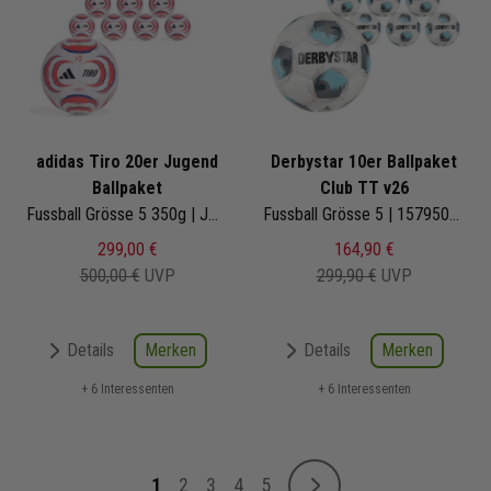
adidas Tiro 20er Jugend
Derbystar 10er Ballpaket
Ballpaket
Club TT v26
Fussball Grösse 5 350g | JW1525 | Fußbälle Set 20-teilig
Fussball Grösse 5 | 1579500196 | Fußbälle Set 10-teilig
299,00 €
164,90 €
500,00 €
UVP
299,90 €
UVP
Merken
Merken
Details
Details
+ 6 Interessenten
+ 6 Interessenten
Seite
1
2
3
4
5