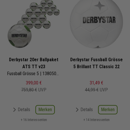
Derbystar 20er Ballpaket
Derbystar Fussball Grösse
ATS TT v23
5 Brillant TT Classic 22
Fussball Grösse 5 | 1380502194 | Fußbälle Set 20-teilig
399,00 €
31,49 €
759,80 €
UVP
44,99 €
UVP
Merken
Merken
Details
Details
+ 16 Interessenten
+ 14 Interessenten