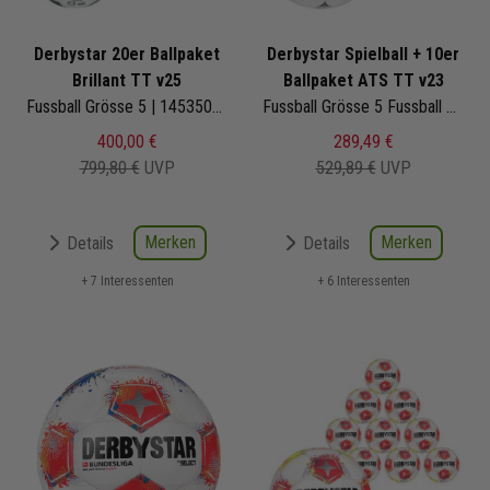
Derbystar 20er Ballpaket
Derbystar Spielball + 10er
Brillant TT v25
Ballpaket ATS TT v23
Fussball Grösse 5 | 1453500189 | Fußbälle Set 20-teilig
Fussball Grösse 5 Fussball Grösse 5 | 1380502194
400,00 €
289,49 €
799,80 €
UVP
529,89 €
UVP
Merken
Merken
Details
Details
+ 7 Interessenten
+ 6 Interessenten