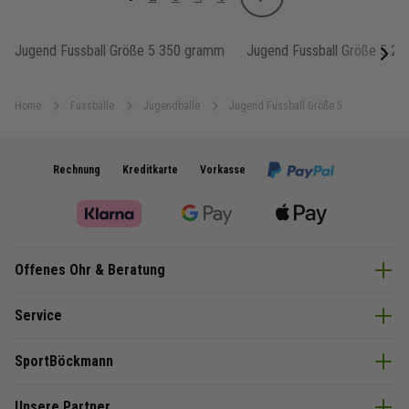
Weiter
Sie lesen gerade Seite
Seite
Seite
Seite
Seite
Jugend Fussball Größe 5 350 gramm
Jugend Fussball Größe 5 2
next
Home
Fussbälle
Jugendbälle
Jugend Fussball Größe 5
Rechnung
Kreditkarte
Vorkasse
Offenes Ohr & Beratung
Service
SportBöckmann
Unsere Partner