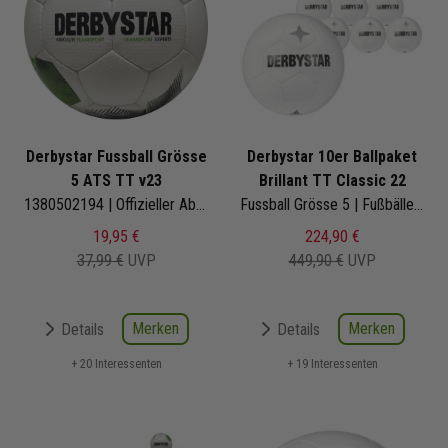
Derbystar Fussball Grösse
Derbystar 10er Ballpaket
5 ATS TT v23
Brillant TT Classic 22
1380502194 | Offizieller Absolute Teamsport Trainingsball
Fussball Grösse 5 | Fußbälle Set 10-teilig
19,95 €
224,90 €
37,99 €
UVP
449,90 €
UVP
Merken
Merken
Details
Details
+ 20 Interessenten
+ 19 Interessenten