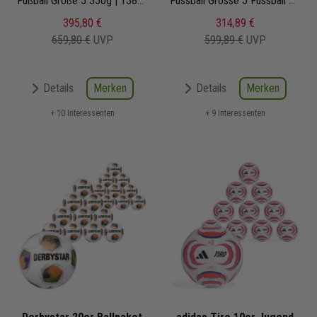
v23
Fußball Größe 5 350g | 1389500760 | Fußbälle Set 20-teilig
Classic 22
Fussball Grösse 5 Fussball Grösse 5
395,80 €
314,89 €
659,80 €
UVP
599,89 €
UVP
Merken
Merken
Details
Details
+ 10 Interessenten
+ 9 Interessenten