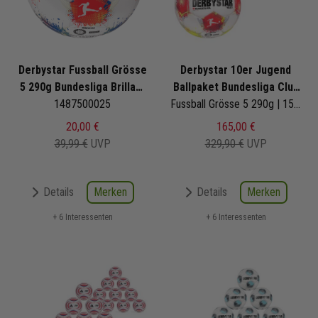
Derbystar Fussball Grösse
Derbystar 10er Jugend
5 290g Bundesliga Brillant
Ballpaket Bundesliga Club
Replica S Light v25
1487500025
S Light v25
Fussball Grösse 5 290g | 1525500025 | Bundesligaball | Fußbälle Set 10-teilig
20,00 €
165,00 €
39,99 €
UVP
329,90 €
UVP
Merken
Merken
Details
Details
+ 6 Interessenten
+ 6 Interessenten