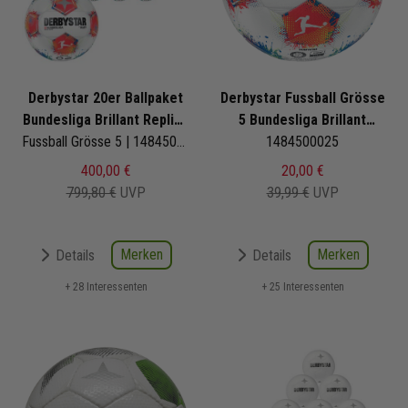
Derbystar 20er Ballpaket
Derbystar Fussball Grösse
Bundesliga Brillant Replica
5 Bundesliga Brillant
v25
Fussball Grösse 5 | 1484500025 | Bundesligaball | Fußbälle Set 20-teilig
1484500025
Replica v25
400,00 €
20,00 €
799,80 €
UVP
39,99 €
UVP
Merken
Merken
Details
Details
+ 28 Interessenten
+ 25 Interessenten