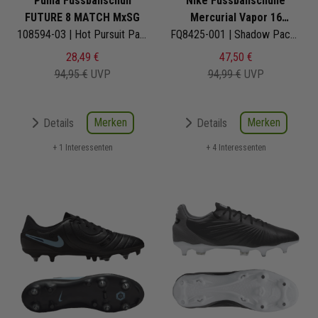
Puma Fussballschuh
Nike Fussballschuhe
FUTURE 8 MATCH MxSG
Mercurial Vapor 16
108594-03 | Hot Pursuit Pack | Herren
Academy SG
FQ8425-001 | Shadow Pack | Herren
28,49 €
47,50 €
94,95 €
UVP
94,99 €
UVP
Merken
Merken
Details
Details
+ 1 Interessenten
+ 4 Interessenten