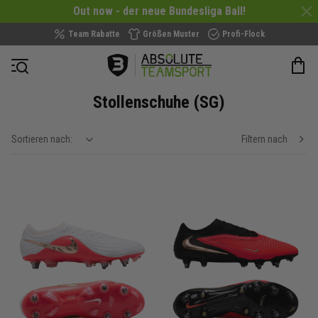
Out now - der neue Bundesliga Ball!
Team Rabatte
Größen Muster
Profi-Flock
Navigation öffnen
Stollenschuhe (SG)
Sortieren nach:
Filtern nach
show filteroptions