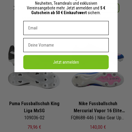
Neuheiten, Teamdeals und exklusiven
Merken
Merken
Details
Details
Vereinsangebote mehr. Jetzt anmelden und
5 €
Gutschein ab 50 € Einkaufswert
sichern.
+ 0 Interessenten
+ 1 Interessenten
Dein E-mail Adresse
Vorname
Jetzt anmelden
Puma Fussballschuh King
Nike Fussballschuh
Liga MxSG
Mercurial Vapor 16 Elite
109036-02
SG Pro
FQ8688-446 | Nike Gear Up Pack
79,96 €
140,00 €