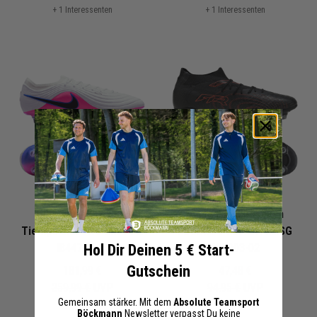
+ 1 Interessenten
+ 1 Interessenten
Nike Fussballschuh
Puma Fussballschuh
Tiempo Maestro Elite SG
FUTURE 9 MATCH MxSG
Hol Dir Deinen 5 € Start-
IB4472-146
Pro
108903-02
Gutschein
181,99 €
47,48 €
259,99 €
UVP
94,95 €
UVP
Gemeinsam stärker. Mit dem
Absolute Teamsport
Böckmann
Newsletter verpasst Du keine