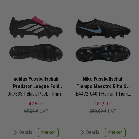
adidas Fussballschuh
Nike Fussballschuh
Predator League Fold
Tiempo Maestro Elite SG
Over Tongue SG
JR7893 | Black Pack - Immortal DNA
Pro
IB4472-040 | Herren | Tiempo Maestro Pack
47,50 €
181,99 €
95,00 €
UVP
259,99 €
UVP
Merken
Merken
Details
Details