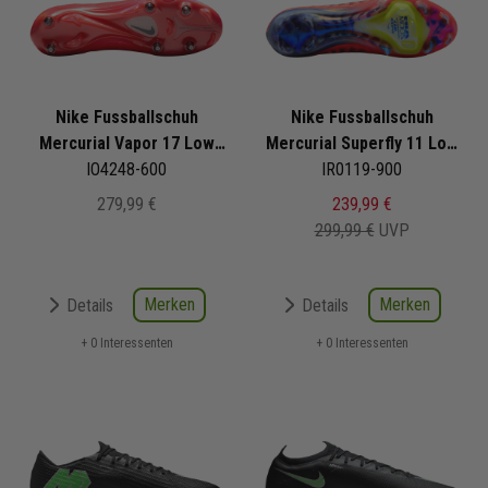
Nike Fussballschuh
Nike Fussballschuh
Mercurial Vapor 17 Low
Mercurial Superfly 11 Low
Elite SG Pro Break EM
IO4248-600
Elite SE FG Scorpion Pack
IR0119-900
Pack
279,99 €
239,99 €
299,99 €
UVP
Merken
Merken
Details
Details
+ 0 Interessenten
+ 0 Interessenten