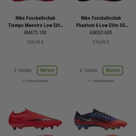
Nike Fussballschuh
Nike Fussballschuh
Tiempo Maestro Low Elite
Phantom 6 Low Elite SG
SG Pro Break´EM Pack
IB4472-100
Pro Break EM Pack
IU8552-600
259,99 €
279,99 €
Merken
Merken
Details
Details
+ 0 Interessenten
+ 1 Interessenten