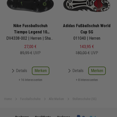
Nike Fussballschuh
Adidas Fußballschuh World
Tiempo Legend 10
Cup SG
Academy Pro SG
DV4338-002 | Herren | Shadow Pack | schwarz
011040 | Herren
27,00 €
143,95 €
89,99 €
UVP
180,00 €
UVP
Merken
Merken
Details
Details
+ 16 Interessenten
+ 8 Interessenten
Home
Fussballschuhe
Alle Marken
Stollenschuhe (SG)