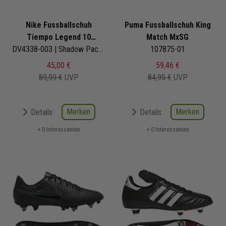
Nike Fussballschuh
Puma Fussballschuh King
Tiempo Legend 10
Match MxSG
Academy SG Pro AC
DV4338-003 | Shadow Pack | Herren
107875-01
45,00 €
59,46 €
89,99 €
UVP
84,95 €
UVP
Merken
Merken
Details
Details
+ 0 Interessenten
+ 0 Interessenten