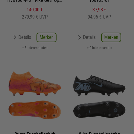
HV8988-446 | Nike Gear Up Pack
108903-01
140,00 €
37,98 €
279,99 €
UVP
94,95 €
UVP
Merken
Merken
Details
Details
+ 5 Interessenten
+ 0 Interessenten