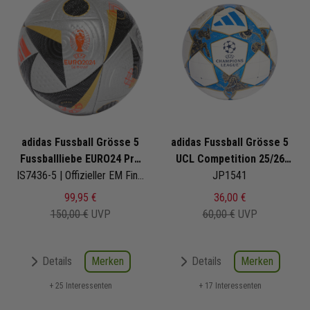
adidas Fussball Grösse 5
adidas Fussball Grösse 5
Fussballliebe EURO24 Pro
UCL Competition 25/26
Final
IS7436-5 | Offizieller EM Finalball 2024
League Stage
JP1541
99,95 €
36,00 €
150,00 €
UVP
60,00 €
UVP
Merken
Merken
Details
Details
+ 25 Interessenten
+ 17 Interessenten