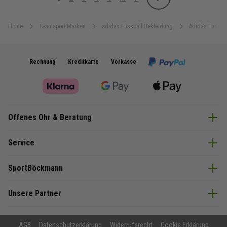
Weiter
Sie lesen gerade Seite
Seite
Seite
Seite
Seite
Seite
Home
Teamsport Marken
adidas Fussball Bekleidung
Adidas Fussbal
Rechnung
Kreditkarte
Vorkasse
Offenes Ohr & Beratung
Service
SportBöckmann
Unsere Partner
AGB
Datenschutzerklärung
Widerrufsrecht
Cookie Erklärung