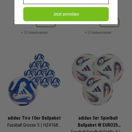
400,00 €
UVP
800,00 €
UVP
Jetzt anmelden
Merken
Merken
Details
Details
+ 13 Interessenten
+ 13 Interessenten
adidas Tiro 10er Ballpaket
adidas 3er Spielball
Fussball Grösse 5 | HZ4168 | Fußbälle Set 10-teilig
Ballpaket W EURO25