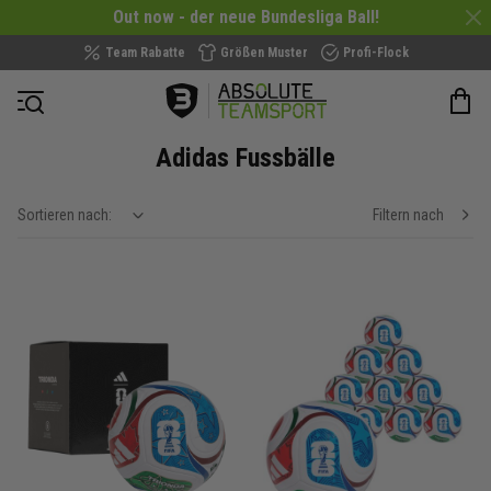
Out now - der neue Bundesliga Ball!
Team Rabatte
Größen Muster
Profi-Flock
Navigation öffnen
Adidas Fussbälle
Sortieren nach:
Filtern nach
show filteroptions