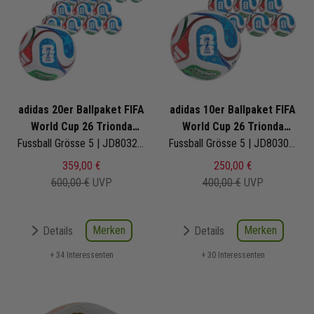
adidas 20er Ballpaket FIFA
adidas 10er Ballpaket FIFA
World Cup 26 Trionda
World Cup 26 Trionda
Training
Fussball Grösse 5 | JD8032 | Fußbälle Set 20-teilig
League
Fussball Grösse 5 | JD8030 | Fußbälle Set 10-teilig
359,00 €
250,00 €
600,00 €
UVP
400,00 €
UVP
Merken
Merken
Details
Details
+ 34 Interessenten
+ 30 Interessenten