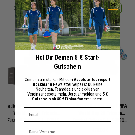
Merken
Merken
Details
Details
+ 15 Interessenten
+ 14 Interessenten
Hol Dir Deinen 5 € Start-
Gutschein
Gemeinsam stärker. Mit dem
Absolute Teamsport
Böckmann
Newsletter verpasst Du keine
Neuheiten, Teamdeals und exklusiven
Vereinsangebote mehr. Jetzt anmelden und
5 €
Gutschein ab 50 € Einkaufswert
sichern.
adidas 10er Ballpaket FIFA
adidas 20er Ballpaket FIFA
Dein E-mail Adresse
World Cup 26 Trionda
World Cup 26 Trionda
League
Fussball Grösse 5 | JD8045 | Fußbälle Set 10-teilig
League
Fussball Grösse 5 | JD8030 | Fußbälle Set 20-teilig
Vorname
248,00 €
479,00 €