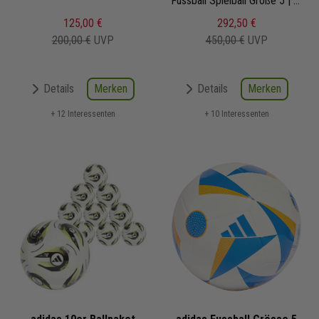
Konektis Pro
Fussball Spielball Größe 5 | JH1261 | Frauen Europameisterschaft 2025 | EM-Ball
125,00 €
292,50 €
200,00 €
UVP
450,00 €
UVP
Merken
Merken
Details
Details
+ 12 Interessenten
+ 10 Interessenten