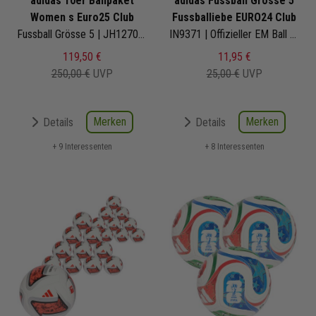
adidas 10er Ballpaket
adidas Fussball Grösse 5
Women s Euro25 Club
Fussballiebe EURO24 Club
Fussball Grösse 5 | JH1270 | Fußbälle Set 10-teilig
IN9371 | Offizieller EM Ball 2024
119,50 €
11,95 €
250,00 €
UVP
25,00 €
UVP
Merken
Merken
Details
Details
+ 9 Interessenten
+ 8 Interessenten