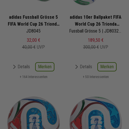
adidas Fussball Grösse 5
adidas 10er Ballpaket FIFA
FIFA World Cup 26 Trionda
World Cup 26 Trionda
League
JD8045
Training
Fussball Grösse 5 | JD8032 | Fußbälle Set 10-teilig
32,00 €
189,50 €
40,00 €
UVP
300,00 €
UVP
Merken
Merken
Details
Details
+ 164 Interessenten
+ 50 Interessenten