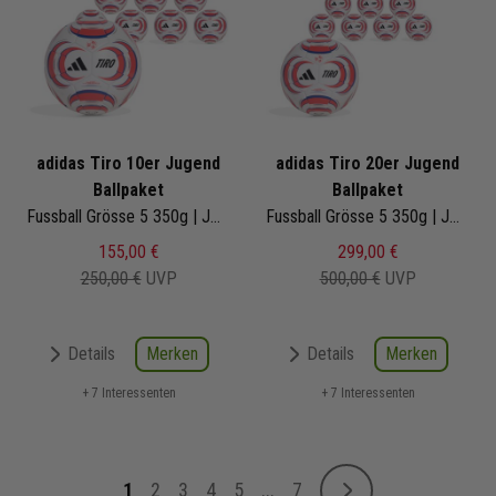
adidas Tiro 10er Jugend
adidas Tiro 20er Jugend
Ballpaket
Ballpaket
Fussball Grösse 5 350g | JW1525 | Fußbälle Set 10-teilig
Fussball Grösse 5 350g | JW1525 | Fußbälle Set 20-teilig
155,00 €
299,00 €
250,00 €
UVP
500,00 €
UVP
Merken
Merken
Details
Details
+ 7 Interessenten
+ 7 Interessenten
Seite
1
2
3
4
5
...
7