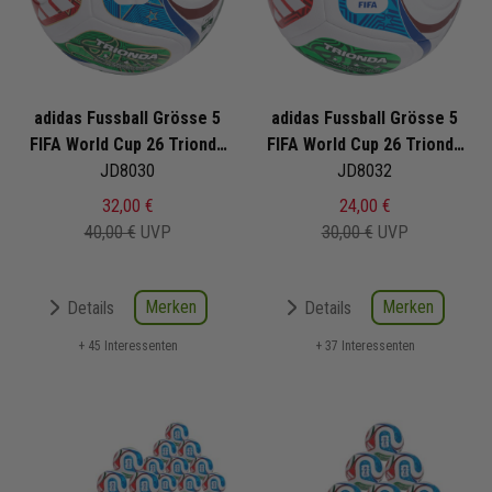
adidas Fussball Grösse 5
adidas Fussball Grösse 5
FIFA World Cup 26 Trionda
FIFA World Cup 26 Trionda
League
JD8030
Training
JD8032
32,00 €
24,00 €
40,00 €
UVP
30,00 €
UVP
Merken
Merken
Details
Details
+ 45 Interessenten
+ 37 Interessenten