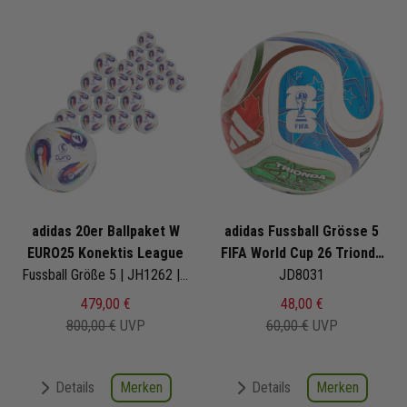
adidas 20er Ballpaket W
adidas Fussball Grösse 5
EURO25 Konektis League
FIFA World Cup 26 Trionda
Fussball Größe 5 | JH1262 | Frauen Europameisterschaft 2025 | EM-Ball
Competition
JD8031
479,00 €
48,00 €
800,00 €
UVP
60,00 €
UVP
Merken
Merken
Details
Details