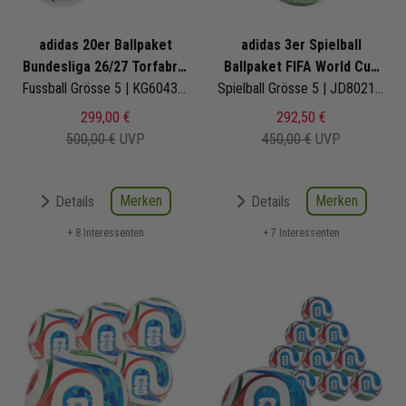
adidas 20er Ballpaket
adidas 3er Spielball
Bundesliga 26/27 Torfabrik
Ballpaket FIFA World Cup
Club
Fussball Grösse 5 | KG6043 | Fußbälle Set 20-teilig
26 Trionda Pro
Spielball Grösse 5 | JD8021 | Fußbälle Set 3-teilig
299,00 €
292,50 €
500,00 €
UVP
450,00 €
UVP
Merken
Merken
Details
Details
+ 8 Interessenten
+ 7 Interessenten