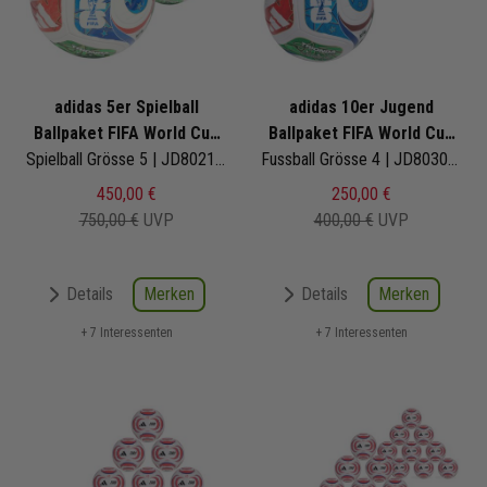
adidas 5er Spielball
adidas 10er Jugend
Ballpaket FIFA World Cup
Ballpaket FIFA World Cup
26 Trionda Pro
Spielball Grösse 5 | JD8021 | Fußbälle Set 5-teilig
26 Trionda League
Fussball Grösse 4 | JD8030 | Fußbälle Set 10-teilig
450,00 €
250,00 €
750,00 €
UVP
400,00 €
UVP
Merken
Merken
Details
Details
+ 7 Interessenten
+ 7 Interessenten