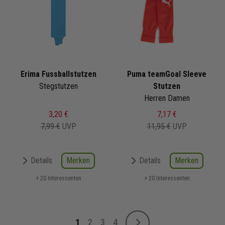
Erima Fussballstutzen
Puma teamGoal Sleeve
Stegstutzen
Stutzen
Herren Damen
3,20 €
7,17 €
7,99 €
UVP
11,95 €
UVP
Merken
Merken
Details
Details
+ 20 Interessenten
+ 20 Interessenten
Seite
1
2
3
4