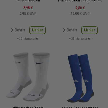
Fussballstutzen
Herren Damen | Leg Sleeves | Kompressionsstrümpfe Fussball | Wadenstrümpfe | Compression Stutzen
3,98 €
4,80 €
9,95 €
UVP
11,99 €
UVP
Merken
Merken
Details
Details
+ 39 Interessenten
+ 39 Interessenten