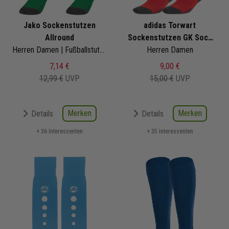
Jako Sockenstutzen
adidas Torwart
Allround
Sockenstutzen GK Sock
Herren Damen | Fußballstutzen
Herren Damen
Adisock 23
7,14 €
9,00 €
12,99 €
UVP
15,00 €
UVP
Merken
Merken
Details
Details
+ 36 Interessenten
+ 35 Interessenten