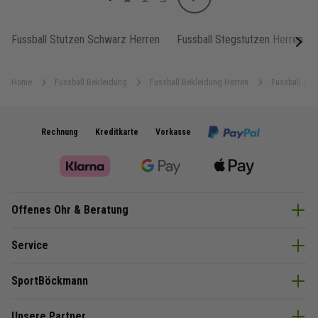
Weiter
Sie lesen gerade Seite
Seite
Seite
Seite
Fussball Stutzen Schwarz Herren
Fussball Stegstutzen Herren
next
Home
Fussball Bekleidung
Fussball Bekleidung Herren
Fussball Equ
Rechnung
Kreditkarte
Vorkasse
Offenes Ohr & Beratung
Service
SportBöckmann
Unsere Partner