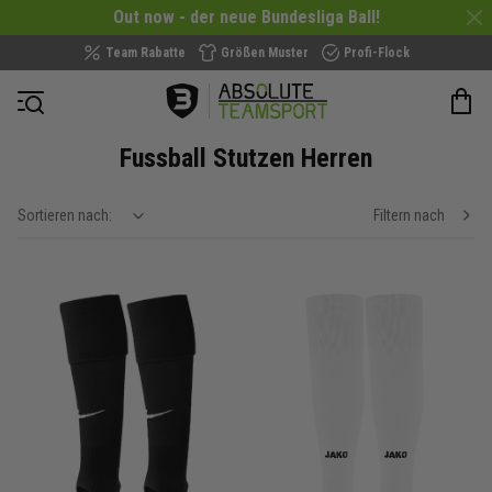
Out now - der neue Bundesliga Ball!
Team Rabatte
Größen Muster
Profi-Flock
Navigation öffnen
Fussball Stutzen Herren
Sortieren nach:
Filtern nach
show filteroptions