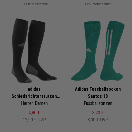
+ 71 Interessenten
+ 65 Interessenten
adidas
Adidas Fussballsocken
Schiedsrichterstutzen
Santos 18
Herren Damen
Referee 22
Fussballstutzen
4,80 €
3,20 €
12,00 €
UVP
8,00 €
UVP