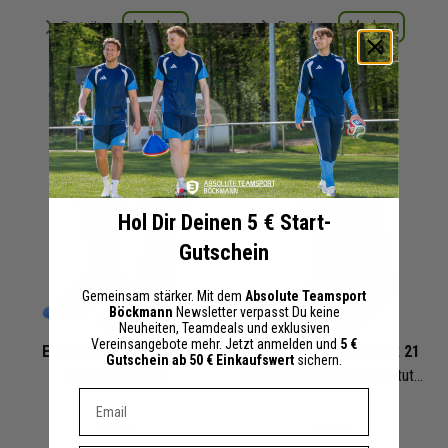
Merken
Merken
Details
Details
+ 59 Interessenten
+ 54 Interessenten
Hol Dir Deinen 5 € Start-
Gutschein
Gemeinsam stärker. Mit dem
Absolute Teamsport
Böckmann
Newsletter verpasst Du keine
Neuheiten, Teamdeals und exklusiven
Vereinsangebote mehr. Jetzt anmelden und
5 €
Erima Fussballsocken
adidas Socken adisock 21
Gutschein ab 50 € Einkaufswert
sichern.
Fussballstutzen
Herren Damen | Sockenstutzen
Dein E-mail Adresse
3,90 €
5,20 €