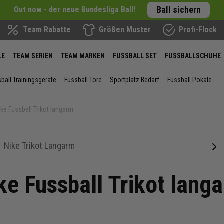
Ball sichern
Out now - der neue Bundesliga Ball!
Team Rabatte
Größen Muster
Profi-Flock
LE
TEAM SERIEN
TEAM MARKEN
FUSSBALL SET
FUSSBALLSCHUHE
ball Trainingsgeräte
Fussball Tore
Sportplatz Bedarf
Fussball Pokale
ike Fussball Trikot langarm
Nike Trikot Langarm
next
ke Fussball Trikot lang