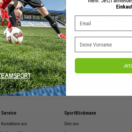
mehr. Jetzt anmeld
50 €
499,70 €
UVP
11,20 €
27,99 €
Einkau
tails
Merken
Details
Mer
Dein E-mail Adresse
+ 16 Interessenten
+ 12 Inter
Vorname
Jet
Vorkasse
Service
SportBöckmann
Kontaktiere uns
Über uns