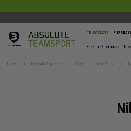
TRIKOTSATZ
FUSSBÄL
Fussball Bekleidung
Fuss
Home
Fussball Trikotsatz
Nike
Nike Trikot
N
Ni