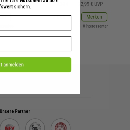
en und
5 € Gutschein ab 50 €
UVP
9,20 €
22,99 €
UVP
fswert
sichern.
ken
Details
Merken
essenten
+ 8 Interessenten
zt anmelden
Unsere Partner