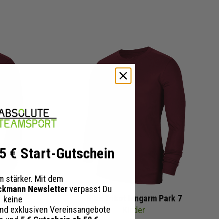
 5 € Start-Gutschein
 stärker. Mit dem
ckmann Newsletter
verpasst Du
Park 7
Nike Trikot langarm Park 7
keine
nd exklusiven Vereinsangebote
Kinder