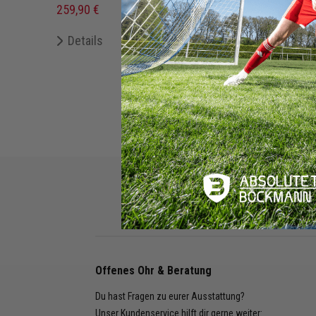
259,90 €
579,70 €
UVP
221,
Details
Merken
De
+ 32 Interessenten
Rechnung
Kreditkarte
Offenes Ohr & Beratung
Du hast Fragen zu eurer Ausstattung?
Unser Kundenservice hilft dir gerne weiter: