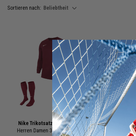
Sortieren nach:
Beliebtheit
show filteroptions
Nike Trikotsatz langarm Park 7
Nike Tr
Herren Damen 3-teilig | Trikot langarm Short Fussballsocken | Fussball Trikot Set
Kinder
3-tei