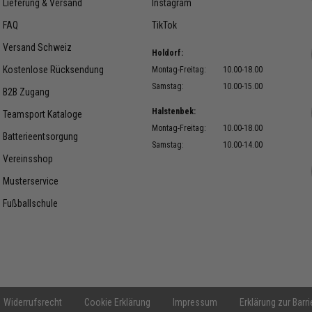
Lieferung & Versand
Instagram
FAQ
TikTok
Versand Schweiz
Holdorf:
Kostenlose Rücksendung
Montag-Freitag:
10.00-18.00
Samstag:
10.00-15.00
B2B Zugang
Halstenbek:
Teamsport Kataloge
Montag-Freitag:
10.00-18.00
Batterieentsorgung
Samstag:
10.00-14.00
Vereinsshop
Musterservice
Fußballschule
Widerrufsrecht
Cookie Erklärung
Impressum
Erklärung zur Barri