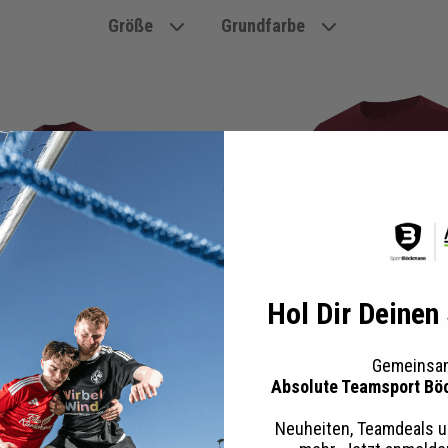
Größe
Grundfarbe
Hol Dir Deinen
Gemeinsam
Absolute Teamsport Bö
ikotsatz langarm Park 7
Nike Trikot langarm 
Neuheiten, Teamdeals u
lig | Trikot langarm Short Fussballsocken | Fussball Trikot Set
Herren Damen