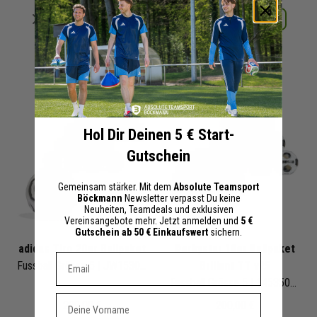
Merken
Merken
Details
Details
+ 16 Interessenten
+ 15 Interessenten
Hol Dir Deinen 5 € Start-
Gutschein
Gemeinsam stärker. Mit dem
Absolute Teamsport
Böckmann
Newsletter verpasst Du keine
Neuheiten, Teamdeals und exklusiven
Vereinsangebote mehr. Jetzt anmelden und
5 €
Gutschein ab 50 € Einkaufswert
sichern.
adidas Tiro 20er Ballpaket
Derbystar 10er Ballpaket
Dein E-mail Adresse
Fussball Grösse 5 | JW1530 | Fußbälle Set 20-teilig
Brillant TT v25
Fussball Grösse 5 | 1453500189 | Fußbälle Set 10-teilig
Vorname
239,00 €
200,00 €