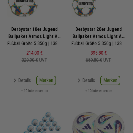
Derbystar 10er Jugend
Derbystar 20er Jugend
Ballpaket Atmos Light AG
Ballpaket Atmos Light AG
v23
Fußball Größe 5 350g | 1389500760 | Fußbälle Set 10-teilig
v23
Fußball Größe 5 350g | 1389500760 | Fußbälle Set 20-teilig
214,00 €
395,80 €
329,90 €
UVP
659,80 €
UVP
Merken
Merken
Details
Details
+ 10 Interessenten
+ 10 Interessenten