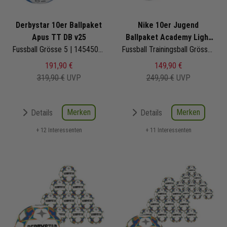
Derbystar 10er Ballpaket
Nike 10er Jugend
Apus TT DB v25
Ballpaket Academy Light
Fussball Grösse 5 | 1454500160 | Fußbälle Set 10-teilig
Team
Fussball Trainingsball Grösse 4 350g | HV4397-100 | Fußbälle Set 10-teilig
191,90 €
149,90 €
319,90 €
UVP
249,90 €
UVP
Merken
Merken
Details
Details
+ 12 Interessenten
+ 11 Interessenten