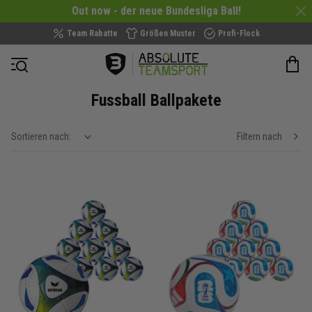
Out now - der neue Bundesliga Ball!
Team Rabatte
Größen Muster
Profi-Flock
Navigation öffnen
Fussball Ballpakete
Sortieren nach:
Filtern nach
show filteroptions