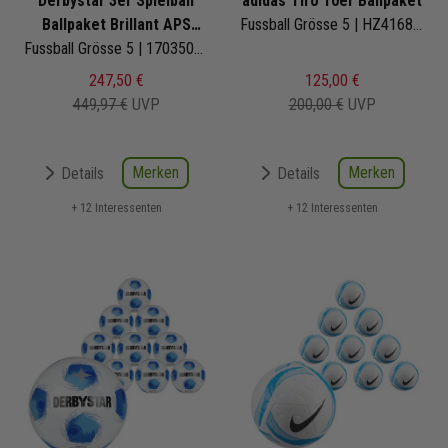
Derbystar 3er Spielball
adidas Tiro 10er Ballpaket
Ballpaket Brillant APS
Fussball Grösse 5 | HZ4168 | Fußbälle Set 10-teilig
Classic 22
Fussball Grösse 5 | 1703500100 | Fußbälle Set 3-teilig
247,50 €
125,00 €
449,97 €
UVP
200,00 €
UVP
Merken
Merken
Details
Details
+ 12 Interessenten
+ 12 Interessenten