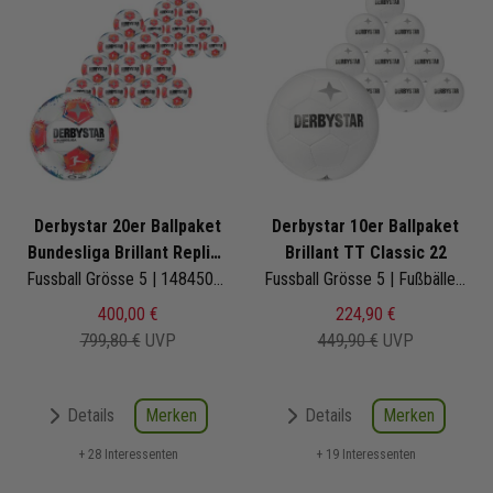
Derbystar 20er Ballpaket
Derbystar 10er Ballpaket
Bundesliga Brillant Replica
Brillant TT Classic 22
v25
Fussball Grösse 5 | 1484500025 | Bundesligaball | Fußbälle Set 20-teilig
Fussball Grösse 5 | Fußbälle Set 10-teilig
400,00 €
224,90 €
799,80 €
UVP
449,90 €
UVP
Merken
Merken
Details
Details
+ 28 Interessenten
+ 19 Interessenten