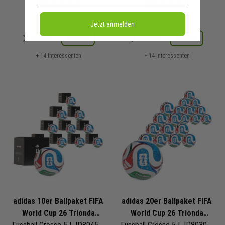
400,00 €
UVP
399,90 €
UVP
Jetzt anmelden
Merken
Merken
Details
Details
+ 14 Interessenten
+ 14 Interessenten
adidas 10er Ballpaket FIFA
adidas 20er Ballpaket FIFA
World Cup 26 Trionda
World Cup 26 Trionda