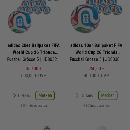
adidas 20er Ballpaket FIFA
adidas 10er Ballpaket FIFA
World Cup 26 Trionda
World Cup 26 Trionda
Training
Fussball Grösse 5 | JD8032 | Fußbälle Set 20-teilig
League
Fussball Grösse 5 | JD8030 | Fußbälle Set 10-teilig
359,00 €
250,00 €
600,00 €
UVP
400,00 €
UVP
Merken
Merken
Details
Details
+ 34 Interessenten
+ 30 Interessenten