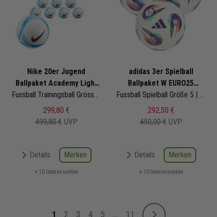
Nike 20er Jugend
adidas 3er Spielball
Ballpaket Academy Light
Ballpaket W EURO25
Team
Fussball Trainingsball Grösse 4 350g | HV4397-100 | Fußbälle Set 20-teilig
Konektis Pro
Fussball Spielball Größe 5 | JH1261 | Frauen Europameisterschaft 2025 | EM-Ball
299,80 €
292,50 €
499,80 €
UVP
450,00 €
UVP
Merken
Merken
Details
Details
+ 10 Interessenten
+ 10 Interessenten
Seite
1
2
3
4
5
...
11