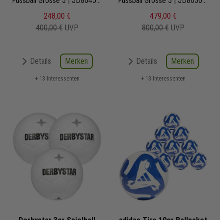
League
Fussball Grösse 5 | JD8045 | Fußbälle Set 10-teilig
League
Fussball Grösse 5 | JD8030 | Fußbälle Set 20-teilig
248,00 €
479,00 €
400,00 €
UVP
800,00 €
UVP
Merken
Merken
Details
Details
+ 13 Interessenten
+ 13 Interessenten