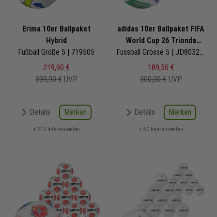
Erima 10er Ballpaket
adidas 10er Ballpaket FIFA
Hybrid
World Cup 26 Trionda
Fußball Größe 5 | 719505
Training
Fussball Grösse 5 | JD8032 | Fußbälle Set 10-teilig
219,90 €
189,50 €
399,90 €
UVP
300,00 €
UVP
Merken
Merken
Details
Details
+ 213 Interessenten
+ 50 Interessenten