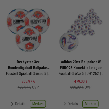
Derbystar 3er
adidas 20er Ballpaket W
Bundesligaball Ballpaket
EURO25 Konektis League
Bundesliga Brillant APS
Fussball Spielball Grösse 5 | 1816500025 | Fußbälle Set 3-teilig
Fussball Größe 5 | JH1262 | Frauen Europameisterschaft 2025 | EM-Ball
v25
263,97 €
479,00 €
479,97 €
UVP
800,00 €
UVP
Merken
Merken
Details
Details