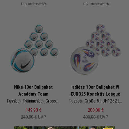
+ 18 Interessenten
+ 17 Interessenten
Nike 10er Ballpaket
adidas 10er Ballpaket W
Academy Team
EURO25 Konektis League
Fussball Trainingsball Grösse 5 | HV4387-101 | Fußbälle Set 10-teilig
Fussball Größe 5 | JH1262 | Frauen Europameisterschaft 2025 | EM-Ball
149,90 €
200,00 €
249,90 €
UVP
400,00 €
UVP