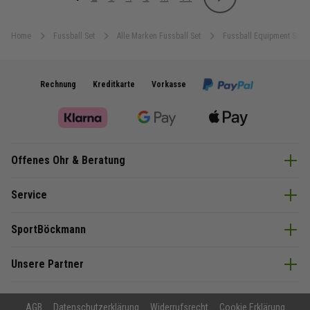
Weiter
Sie lesen gerade Seite
Seite
Seite
Seite
Seite
Seite
Home
Fussball Set
Alle Marken Fussball Set
Fussball Equipment Set
Rechnung
Kreditkarte
Vorkasse
Offenes Ohr & Beratung
Service
SportBöckmann
Unsere Partner
AGB
Datenschutzerklärung
Widerrufsrecht
Cookie Erklärung