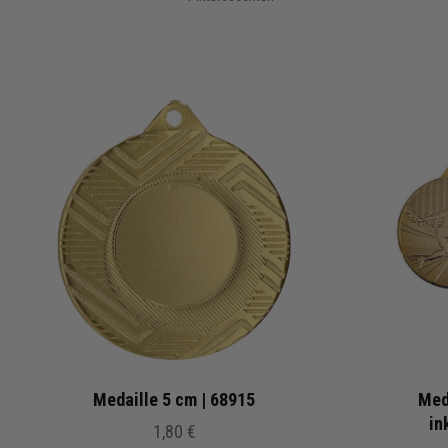
Medaille 5 cm | 68915
Med
in
1,80 €