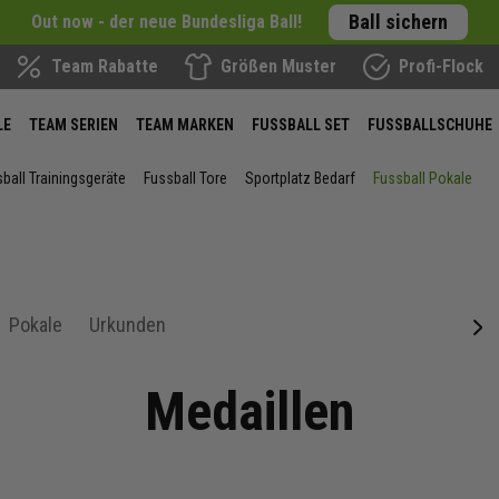
Ball sichern
Out now - der neue Bundesliga Ball!
Team Rabatte
Größen Muster
Profi-Flock
LE
TEAM SERIEN
TEAM MARKEN
FUSSBALL SET
FUSSBALLSCHUHE
ball Trainingsgeräte
Fussball Tore
Sportplatz Bedarf
Fussball Pokale
Pokale
Urkunden
next
Medaillen