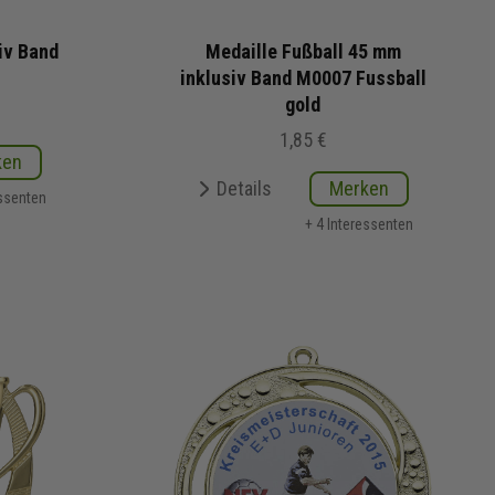
iv Band
Medaille Fußball 45 mm
inklusiv Band M0007 Fussball
gold
1,85 €
ken
Details
Merken
essenten
+ 4 Interessenten