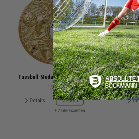
Fussball-Medaille 5cm | 69070
Fußbal
1,95 €
Details
Merken
De
+ 2 Interessenten