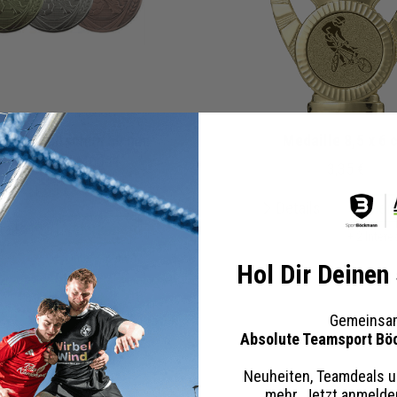
le Fußballschuh 50 mm
Medaille 8,5 x 6 
klusiv Band M0001
3,35 €
1,65 €
Details
Mer
tails
Merken
+ 2 Inter
+ 3 Interessenten
Hol Dir Deinen
Gemeinsam
Absolute Teamsport Bö
Neuheiten, Teamdeals u
mehr. Jetzt anmeld