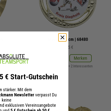
cm
Medaille 7 cm | 68480
3,35 €
ken
Details
Merken
essenten
+ 2 Interessenten
 5 € Start-Gutschein
 stärker. Mit dem
ckmann Newsletter
verpasst Du
keine
nd exklusiven Vereinsangebote
en und
5 € Gutschein ab 50 €