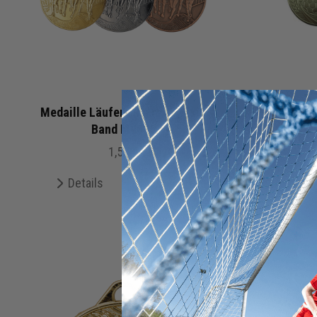
Medaille Läufer 50 mm inklusiv
Medail
Band M0006
in
1,55 €
Details
Merken
De
+ 4 Interessenten