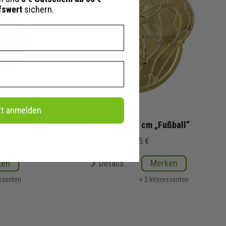
fswert
sichern.
zt anmelden
0005
Medaille 6 x 5 cm „Fußball“
1,95 €
ken
Details
Merken
essenten
+ 2 Interessenten