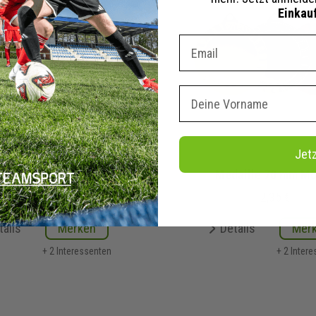
Einkau
Dein E-mail Adresse
Vorname
Jet
l-Medaille 5 cm | 68450
Medaille 70 mm M
2,15 €
2,35 €
tails
Merken
Details
Mer
+ 2 Interessenten
+ 2 Inter