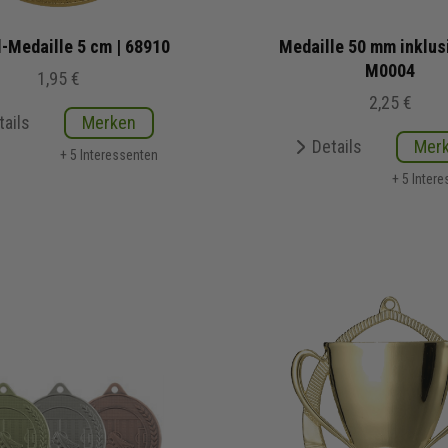
l-Medaille 5 cm | 68910
Medaille 50 mm inklus
M0004
1,95 €
2,25 €
tails
Merken
Details
Mer
+ 5 Interessenten
+ 5 Inter