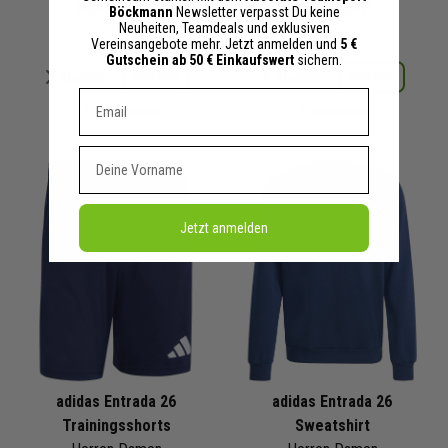
80,00 €
UVP
40,00 €
UVP
Böckmann
Newsletter verpasst Du keine
Neuheiten, Teamdeals und exklusiven
Vereinsangebote mehr. Jetzt anmelden und
5 €
Gutschein ab 50 € Einkaufswert
sichern.
Merken
Merken
Details
Details
Dein E-mail Adresse
+ 6 Interessenten
+ 6 Interessenten
Vorname
Jetzt anmelden
adidas Entrada 26
adidas Entrada 26
Trainingsshorts
Sweatshirt