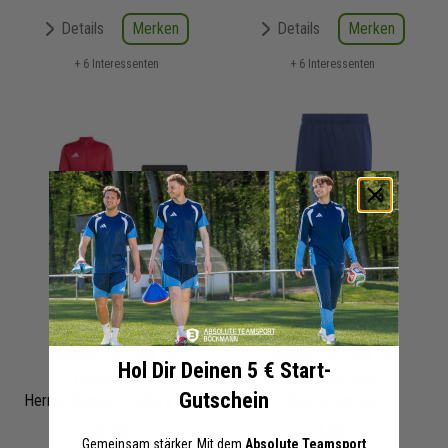
Merken
Merken
Details
Details
+ 6 Interessenten
+ 6 Interessenten
adidas Entrada 26
adidas Entrada 26
Hol Dir Deinen 5 € Start-
Trainingsanzug
Trainingshose
Gutschein
Herren Damen 2-teilig | Trainingsjacke Trainingshose
Herren Damen
48,00 €
24,00 €
Gemeinsam stärker. Mit dem
Absolute Teamsport