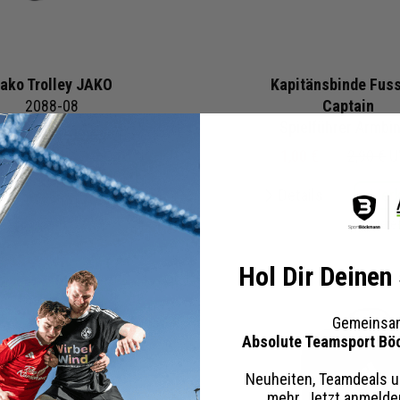
ako Trolley JAKO
Kapitänsbinde Fuss
2088-08
Captain
Spielführer Armbi
99 €
89,99 €
UVP
1,00 €
2,90 €
U
tails
Merken
Details
Mer
+ 10 Interessenten
+ 9 Inter
Hol Dir Deinen
Gemeinsam
Absolute Teamsport Bö
Neuheiten, Teamdeals u
mehr. Jetzt anmeld