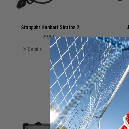
Stoppuhr Hanhart Stratos 2
J
29,90 €
43,
Details
Merken
De
+ 10 Interessenten