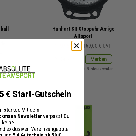
ball
Hanhart SR Stoppuhr Amigo
Allsport
nde
119,95 €
169,00 €
UVP
VP
Details
Merken
ken
+ 8 Interessenten
essenten
 5 € Start-Gutschein
 stärker. Mit dem
ckmann Newsletter
verpasst Du
keine
nd exklusiven Vereinsangebote
en und
5 € Gutschein ab 50 €