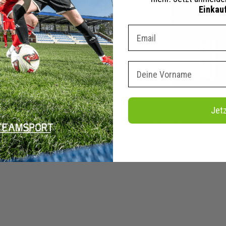
Einkau
Dein E-mail Adresse
Vorname
ppuhr Kronenstopper
adidas Tiro Rucks
Jet
289,00 €
24,00 €
40,00 €
tails
Merken
Details
Mer
+ 6 Interessenten
+ 6 Inter