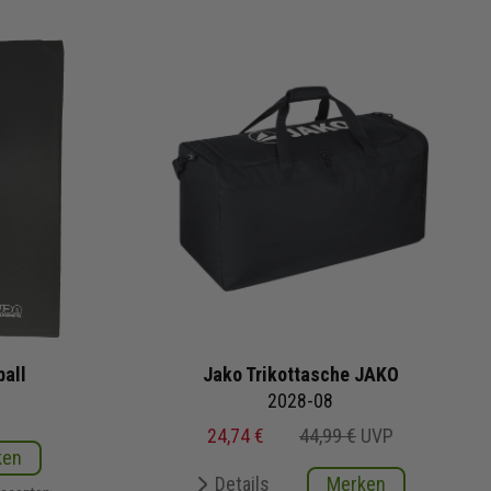
all
Jako Trikottasche JAKO
2028-08
24,74 €
44,99 €
UVP
ken
Details
Merken