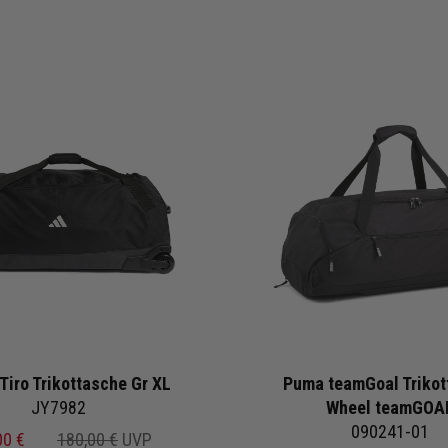
Tiro Trikottasche Gr XL
Puma teamGoal Trikot
JY7982
Wheel teamGOA
090241-01
00 €
180,00 €
UVP