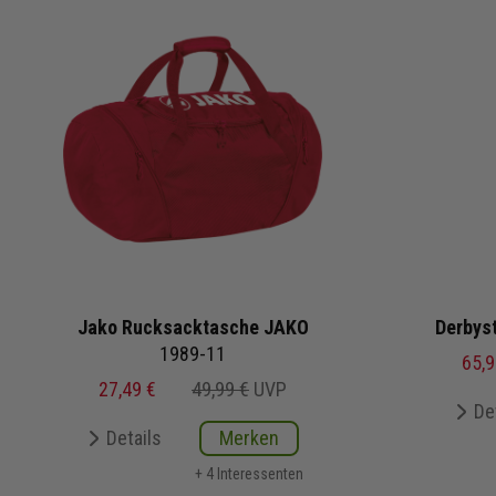
Jako Rucksacktasche JAKO
Derbyst
1989-11
65,9
27,49 €
49,99 €
UVP
De
Details
Merken
+ 4 Interessenten