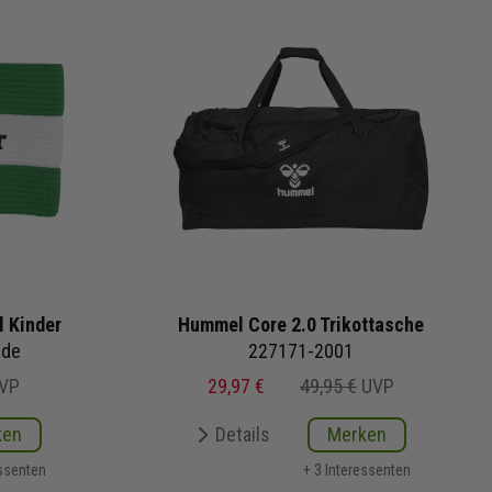
l Kinder
Hummel Core 2.0 Trikottasche
nde
227171-2001
VP
29,97 €
49,95 €
UVP
ken
Details
Merken
essenten
+ 3 Interessenten