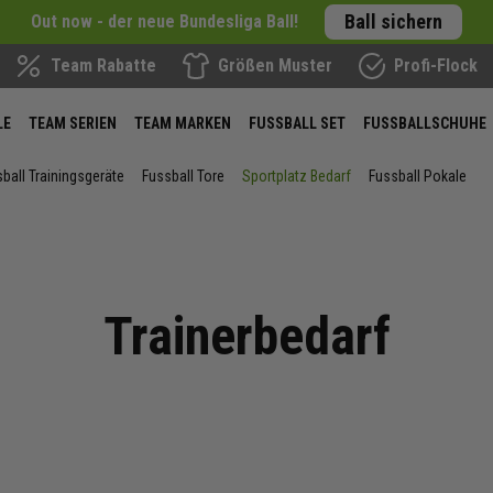
Ball sichern
Out now - der neue Bundesliga Ball!
Team Rabatte
Größen Muster
Profi-Flock
LE
TEAM SERIEN
TEAM MARKEN
FUSSBALL SET
FUSSBALLSCHUHE
ball Trainingsgeräte
Fussball Tore
Sportplatz Bedarf
Fussball Pokale
Trainerbedarf