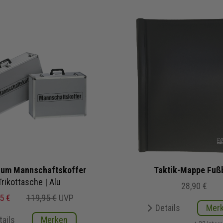
ium Mannschaftskoffer
Taktik-Mappe Fußb
Trikottasche | Alu
28,90 €
5 €
119,95 €
UVP
Details
Mer
tails
Merken