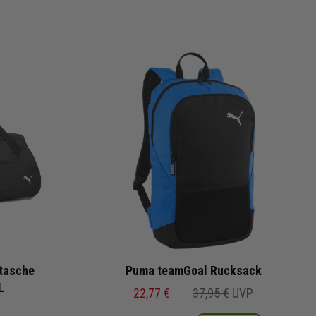
tasche
Puma teamGoal Rucksack
L
22,77 €
37,95 €
UVP