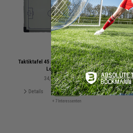
Taktiktafel 45 x 30 cm mit ATS
Sto
Logo
34,95 €
De
Details
Merken
+ 7 Interessenten