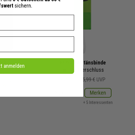
fswert
sichern.
ack
Erima Kapitänsbinde
zt anmelden
mit Klettverschluss
UVP
3,29 €
5,99 €
UVP
ken
Details
Merken
essenten
+ 5 Interessenten