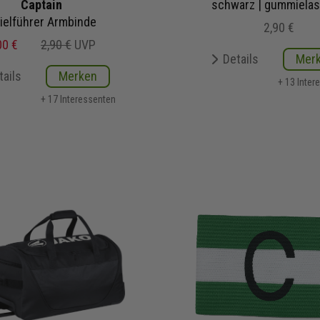
Captain
schwarz | gummielas
ielführer Armbinde
2,90 €
00 €
2,90 €
UVP
Details
Mer
tails
Merken
+ 13 Inter
+ 17 Interessenten