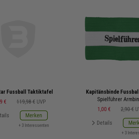
ar Fussball Taktiktafel
Kapitänsbinde Fussbal
Spielführer Armbi
9 €
119,98 €
UVP
1,00 €
2,90 €
U
tails
Merken
Details
Mer
+ 3 Interessenten
+ 3 Inter