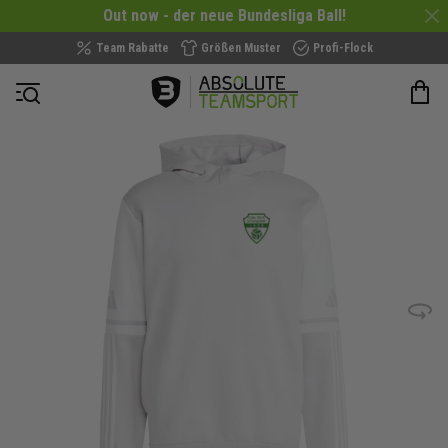
Out now - der neue Bundesliga Ball!
Team Rabatte
Größen Muster
Profi-Flock
Navigation öffnen
Zum
Ende
der
Bildergalerie
springen
Bild