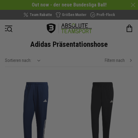
Out now - der neue Bundesliga Ball!
Team Rabatte
Größen Muster
Profi-Flock
Navigation öffnen
Adidas Präsentationshose
Sortieren nach:
Filtern nach
show filteroptions