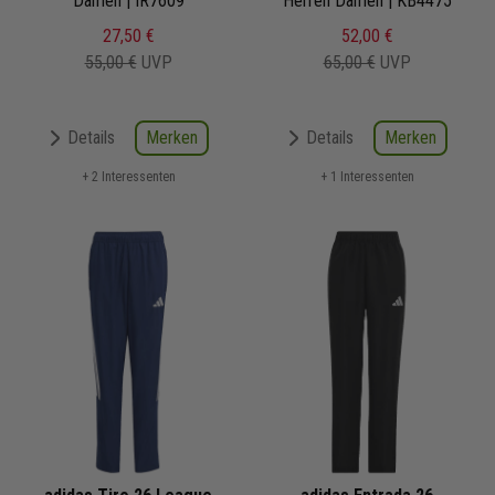
Präsentationshose
Damen | IR7609
Herren Damen | KB4475
WM 2026
27,50 €
52,00 €
55,00 €
UVP
65,00 €
UVP
Merken
Merken
Details
Details
+ 2 Interessenten
+ 1 Interessenten