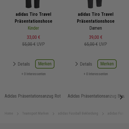
adidas Tiro Travel
adidas Tiro Travel
Präsentationshose
Präsentationshose
Kinder
Damen
33,00 €
39,00 €
55,00 €
UVP
65,00 €
UVP
Merken
Merken
Details
Details
+ 0 Interessenten
+ 0 Interessenten
Adidas Präsentationsanzug Rot
Adidas Präsentationsanzug Blau
next
Home
Teamsport Marken
adidas Fussball Bekleidung
adidas Fussba