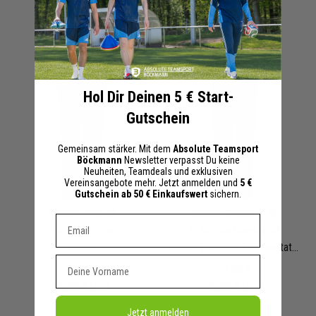
+ 4 Interessenten
+ 4 Interessenten
Hol Dir Deinen 5 € Start-
Gutschein
Gemeinsam stärker. Mit dem
Absolute Teamsport
Böckmann
Newsletter verpasst Du keine
Neuheiten, Teamdeals und exklusiven
Vereinsangebote mehr. Jetzt anmelden und
5 €
Gutschein ab 50 € Einkaufswert
sichern.
adidas Tiro 25
adidas Squadra 25
Dein E-mail Adresse
Competition
Präsentationshose
Präsentationshose
Kinder
Kinder
| JE2771 | Presentation Pant
Vorname
30,00 €
24,00 €
50,00 €
UVP
40,00 €
UVP
Jetzt anmelden