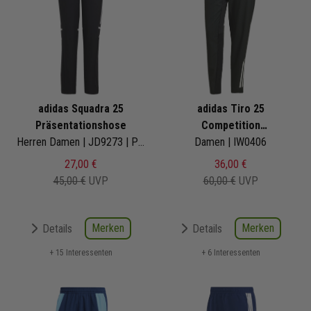
adidas Squadra 25
adidas Tiro 25
Präsentationshose
Competition
Herren Damen | JD9273 | Presentation Pant
Präsentationshose
Damen | IW0406
27,00 €
36,00 €
45,00 €
UVP
60,00 €
UVP
Merken
Merken
Details
Details
+ 15 Interessenten
+ 6 Interessenten