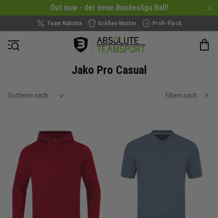
Out now - der neue Bundesliga Ball!
Team Rabatte
Größen Muster
Profi-Flock
Navigation öffnen
Jako Pro Casual
Sortieren nach:
Filtern nach
show filteroptions