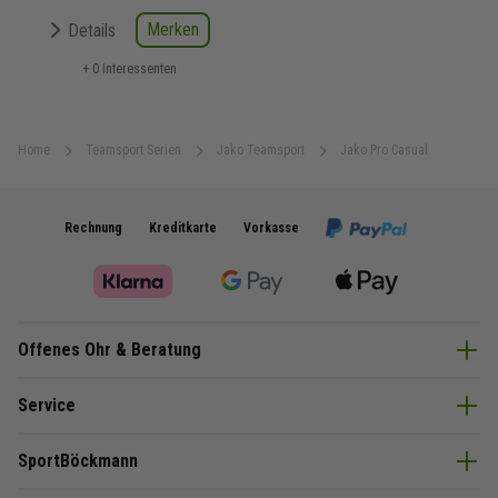
Merken
Details
+ 0 Interessenten
Home
Teamsport Serien
Jako Teamsport
Jako Pro Casual
Rechnung
Kreditkarte
Vorkasse
Offenes Ohr & Beratung
Service
SportBöckmann