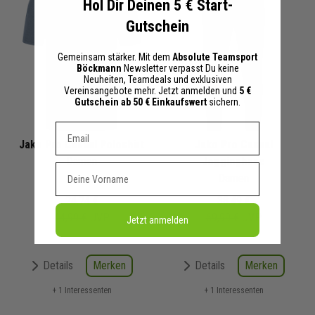
Hol Dir Deinen 5 € Start-
Gutschein
Gemeinsam stärker. Mit dem
Absolute Teamsport
Böckmann
Newsletter verpasst Du keine
Neuheiten, Teamdeals und exklusiven
Vereinsangebote mehr. Jetzt anmelden und
5 €
Gutschein ab 50 € Einkaufswert
sichern.
Dein E-mail Adresse
Jako Pro Casual Poloshirt
Jako Pro Casual
Damen
Jogginghose
Vorname
Damen
24,74 €
38,49 €
44,99 €
UVP
69,99 €
UVP
Jetzt anmelden
Merken
Merken
Details
Details
+ 1 Interessenten
+ 1 Interessenten