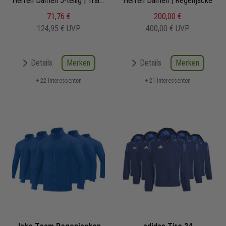
Herren Damen 5-teilig | Trainingsjacke Trainingshose Trainingsshirt Short Fussballsocken | Fußball Komplettset
Herren Damen | Regenjacke
Satz
71,76 €
200,00 €
124,95 €
UVP
400,00 €
UVP
Merken
Merken
Details
Details
+ 22 Interessenten
+ 21 Interessenten