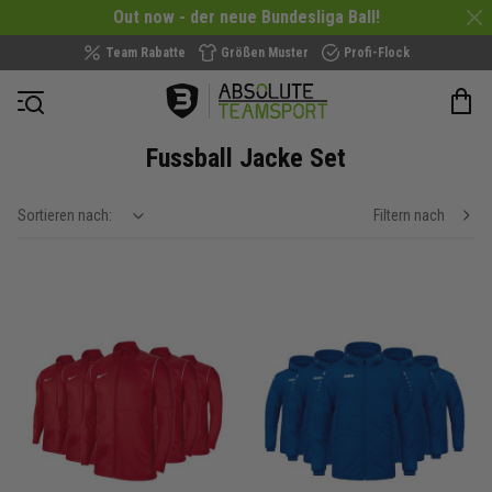
Out now - der neue Bundesliga Ball!
Team Rabatte
Größen Muster
Profi-Flock
Navigation öffnen
Fussball Jacke Set
Sortieren nach:
Filtern nach
show filteroptions