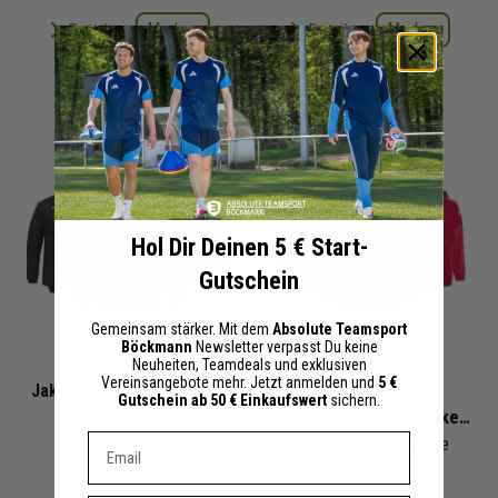
Merken
Merken
Details
Details
+ 51 Interessenten
+ 43 Interessenten
Hol Dir Deinen 5 € Start-
Gutschein
Gemeinsam stärker. Mit dem
Absolute Teamsport
Böckmann
Newsletter verpasst Du keine
Neuheiten, Teamdeals und exklusiven
Vereinsangebote mehr. Jetzt anmelden und
5 €
Jako Team Stadionjacken
adidas Tiro 25
Gutschein ab 50 € Einkaufswert
sichern.
Satz
Competition Regenjacken
Dein E-mail Adresse
Kinder
| Coachjacke
Kinder
| Allwetterjacke
Satz
247,45 €
210,00 €