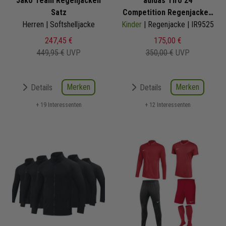
Jako Team Regenjacken
adidas Tiro 24
Satz
Competition Regenjacken
Herren | Softshelljacke
Kinder
| Regenjacke | IR9525
Satz
247,45 €
175,00 €
449,95 €
UVP
350,00 €
UVP
Merken
Merken
Details
Details
+ 19 Interessenten
+ 12 Interessenten