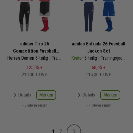
adidas Tiro 26
adidas Entrada 26 Fussball
Competition Fussball
Jacken Set
Jacken Set
Herren Damen 5-teilig | Trainingsjacke Trainingshose Trikot Trainingsshorts Sockenstutzen | Fußball Komplettset
Kinder
5-teilig | Trainingsjacke Trainingshose Trikot Shorts Sockenstutzen | Fußball Komplettset
125,95 €
68,95 €
210,00 €
UVP
115,00 €
UVP
Merken
Merken
Details
Details
+ 5 Interessenten
+ 4 Interessenten
Seite
1
2