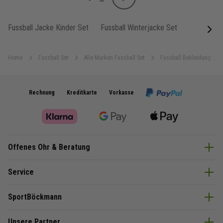
Weiter
Sie lesen gerade Seite
Seite
Fussball Jacke Kinder Set
Fussball Winterjacke Set
next
Home
Fussball Set
Alle Marken Fussball Set
Fussball Bekleidung Set
Rechnung
Kreditkarte
Vorkasse
Offenes Ohr & Beratung
Service
SportBöckmann
Unsere Partner