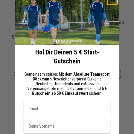
Linienrichterfahne
Linienrichterfahne Tuch
Zubehör
b+d Worldline II kariert
Schutzhülle für 2 Fahnen
10,80 €
7,95 €
Hol Dir Deinen 5 € Start-
14,90 €
UVP
9,95 €
UVP
Gutschein
Merken
Merken
Details
Details
Gemeinsam stärker. Mit dem
Absolute Teamsport
Böckmann
Newsletter verpasst Du keine
Neuheiten, Teamdeals und exklusiven
+ 3 Interessenten
+ 2 Interessenten
Vereinsangebote mehr. Jetzt anmelden und
5 €
Gutschein ab 50 € Einkaufswert
sichern.
Dein E-mail Adresse
Vorname