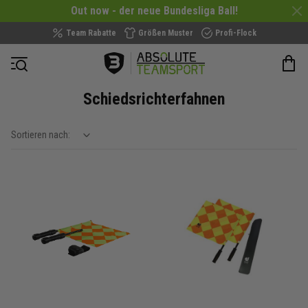
Out now - der neue Bundesliga Ball!
Team Rabatte
Größen Muster
Profi-Flock
Navigation öffnen
Schiedsrichterfahnen
Sortieren nach:
show filteroptions