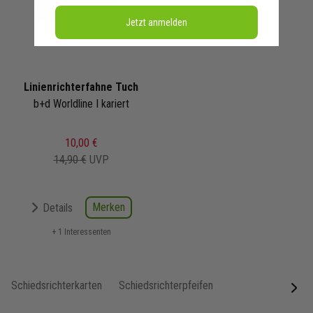
Jetzt anmelden
Linienrichterfahne Tuch
b+d Worldline I kariert
10,00 €
14,90 €
UVP
Merken
Details
+ 1 Interessenten
Schiedsrichterkarten
Schiedsrichterpfeifen
next