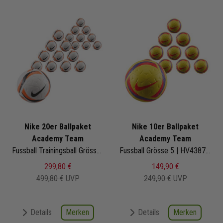
Nike 20er Ballpaket
Nike 10er Ballpaket
Academy Team
Academy Team
Fussball Trainingsball Grösse 5 | HV4387-102 | Fußbälle Set 20-teilig
Fussball Grösse 5 | HV4387-710 | Fußbälle Set 10-teilig
299,80 €
149,90 €
499,80 €
UVP
249,90 €
UVP
Merken
Merken
Details
Details