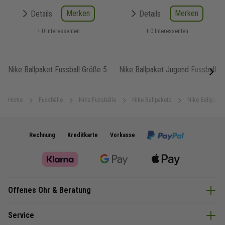
Merken
Merken
Details
Details
+ 0 Interessenten
+ 0 Interessenten
Nike Ballpaket Fussball Größe 5
Nike Ballpaket Jugend Fussball
next
Home
Fussbälle
Nike Fussbälle
Nike Ballpakete
Nike Ballpaket
Rechnung
Kreditkarte
Vorkasse
Offenes Ohr & Beratung
Service