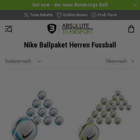
Out now - der neue Bundesliga Ball!
Team Rabatte
Größen Muster
Profi-Flock
Navigation öffnen
Nike Ballpaket Herren Fussball
Sortieren nach:
Filtern nach
show filteroptions