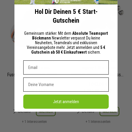
Hol Dir Deinen 5 € Start-
Gutschein
Gemeinsam stärker. Mit dem
Absolute Teamsport
Böckmann
Newsletter verpasst Du keine
Neuheiten, Teamdeals und exklusiven
Vereinsangebote mehr. Jetzt anmelden und
5 €
Gutschein ab 50 € Einkaufswert
sichern.
Nike 10er Ballpaket
Nike 20er Ballpaket
Dein E-mail Adresse
Academy Team
Legacy Elite Team
Fussball Trainingsball Grösse 5 | HV4387-102 | Fußbälle Set 10-teilig
Fussball Trainingsball Grösse 5 | HV6367-100 | Fußbälle Set 20-teilig
Vorname
149,90 €
1.043,80 €
249,90 €
UVP
1.799,80 €
UVP
Jetzt anmelden
Merken
Merken
Details
Details
+ 1 Interessenten
+ 1 Interessenten