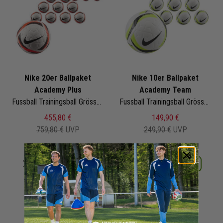
Nike 20er Ballpaket
Nike 10er Ballpaket
Academy Plus
Academy Team
Fussball Trainingsball Grösse 5 | HV6261-100 | Fußbälle Set 20-teilig
Fussball Trainingsball Grösse 5 | HV4387-100 | Fußbälle Set 10-teilig
455,80 €
149,90 €
759,80 €
UVP
249,90 €
UVP
Merken
Merken
Details
Details
+ 3 Interessenten
+ 2 Interessenten