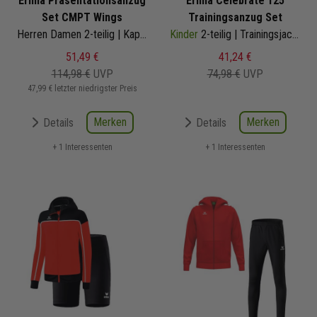
Erima Präsentationsanzug
Erima Celebrate 125
Set CMPT Wings
Trainingsanzug Set
Herren Damen 2-teilig | Kapuzenjacke Präsentationshose
Kinder
2-teilig | Trainingsjacke Trainingshose
51,49 €
41,24 €
114,98 €
UVP
74,98 €
UVP
47,99 € letzter niedrigster Preis
Merken
Merken
Details
Details
+ 1 Interessenten
+ 1 Interessenten