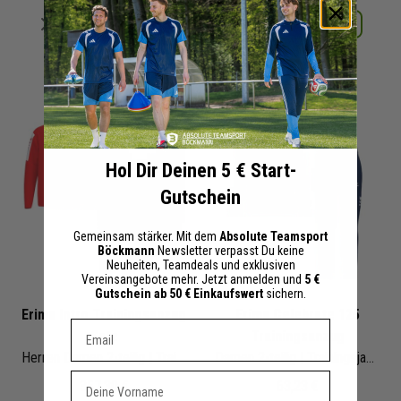
Merken
Merken
Details
Details
+ 1 Interessenten
+ 1 Interessenten
Hol Dir Deinen 5 € Start-
Gutschein
Gemeinsam stärker. Mit dem
Absolute Teamsport
Böckmann
Newsletter verpasst Du keine
Neuheiten, Teamdeals und exklusiven
Vereinsangebote mehr. Jetzt anmelden und
5 €
Gutschein ab 50 € Einkaufswert
sichern.
Erima Intro Trainingsanzug
Erima Celebrate 125
Dein E-mail Adresse
Satz
Trainingsanzug
Herren Damen 2-teilig | Trainingsjacke Trainingshose
Damen 2-teilig | Trainingsjacke mit Kapuze Trainingshose
Vorname
357,30 €
63,23 €