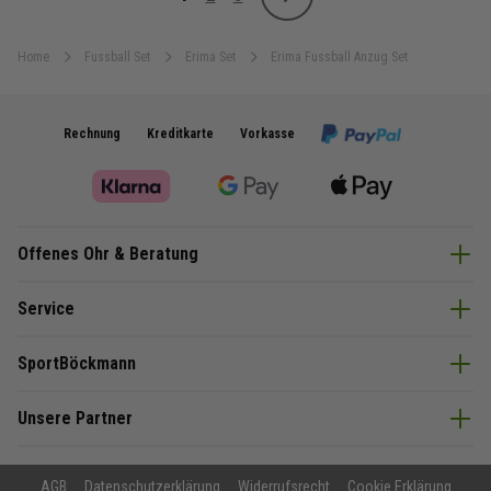
Weiter
Sie lesen gerade Seite
Seite
Seite
Home
Fussball Set
Erima Set
Erima Fussball Anzug Set
Rechnung
Kreditkarte
Vorkasse
Offenes Ohr & Beratung
Service
SportBöckmann
Unsere Partner
AGB
Datenschutzerklärung
Widerrufsrecht
Cookie Erklärung