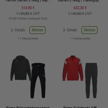
Herren Damen 2-teilig | Kapuzenjacke Präsentationshose
Damen 2-teilig | Trainingsjacke mit Kapuze Trainingshose
514,90 €
632,30 €
1.149,80 €
UVP
1.149,80 €
UVP
479,90 € letzter niedrigster Preis
Merken
Merken
Details
Details
+ 1 Interessenten
+ 1 Interessenten