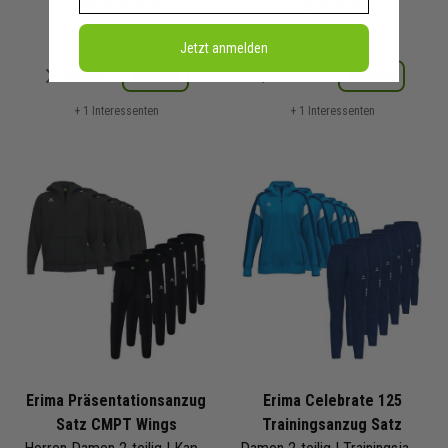
649,80 €
UVP
114,98 €
UVP
Jetzt anmelden
Merken
Merken
Details
Details
+ 1 Interessenten
+ 1 Interessenten
Erima Präsentationsanzug
Erima Celebrate 125
Satz CMPT Wings
Trainingsanzug Satz