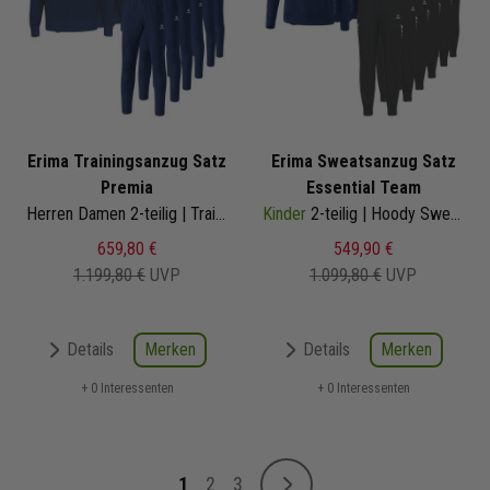
Erima Trainingsanzug Satz
Erima Sweatsanzug Satz
Premia
Essential Team
Herren Damen 2-teilig | Trainingsjacke Trainingshose
Kinder
2-teilig | Hoody Sweathose | 2072210 | Jogginganzug Satz
659,80 €
549,90 €
1.199,80 €
UVP
1.099,80 €
UVP
Merken
Merken
Details
Details
+ 0 Interessenten
+ 0 Interessenten
Seite
1
2
3