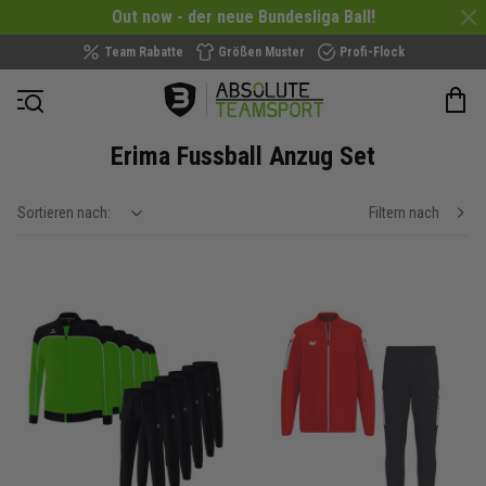
Out now - der neue Bundesliga Ball!
Team Rabatte
Größen Muster
Profi-Flock
Navigation öffnen
Erima Fussball Anzug Set
Sortieren nach:
Filtern nach
show filteroptions