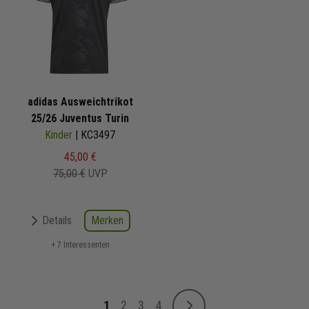
adidas Ausweichtrikot
25/26 Juventus Turin
Kinder
| KC3497
45,00 €
75,00 €
UVP
Merken
Details
+ 7 Interessenten
Seite
1
2
3
4