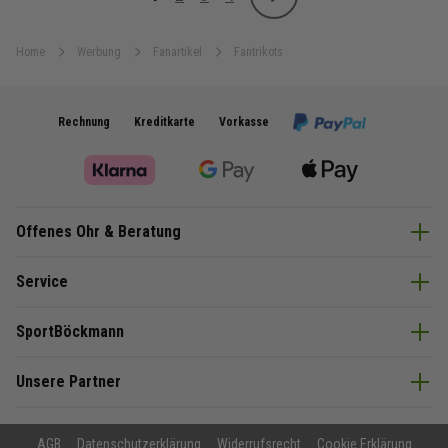
Weiter
Sie lesen gerade Seite
Seite
Seite
Seite
Home
Werbung
Fanartikel
Fantrikots
Rechnung
Kreditkarte
Vorkasse
Offenes Ohr & Beratung
Service
SportBöckmann
Unsere Partner
AGB
Datenschutzerklärung
Widerrufsrecht
Cookie Erklärung