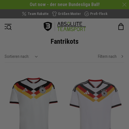
Out now - der neue Bundesliga Ball!
Team Rabatte
Größen Muster
Profi-Flock
Navigation öffnen
Fantrikots
Sortieren nach:
Filtern nach
show filteroptions