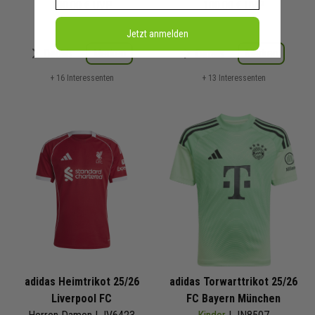
100,00 €
UVP
100,00 €
UVP
Jetzt anmelden
Merken
Merken
Details
Details
+ 16 Interessenten
+ 13 Interessenten
adidas Heimtrikot 25/26
adidas Torwarttrikot 25/26
Liverpool FC
FC Bayern München