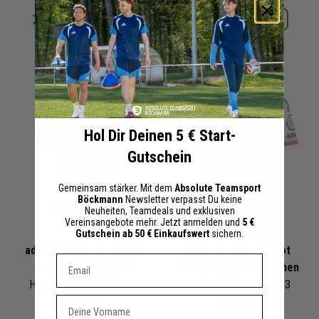
Merken
Merken
Details
Details
+ 16 Interessenten
+ 16 Interessenten
Hol Dir Deinen 5 € Start-
Gutschein
Gemeinsam stärker. Mit dem
Absolute Teamsport
Böckmann
Newsletter verpasst Du keine
Neuheiten, Teamdeals und exklusiven
Vereinsangebote mehr. Jetzt anmelden und
5 €
Gutschein ab 50 € Einkaufswert
sichern.
adidas Heimtrikot 25/26
adidas Auswärtstrikot
Dein E-mail Adresse
FC Bayern München
25/26 FC Bayern München
Herren Damen | JJ2137
Herren Damen | JJ2143
Vorname
60,00 €
60,00 €