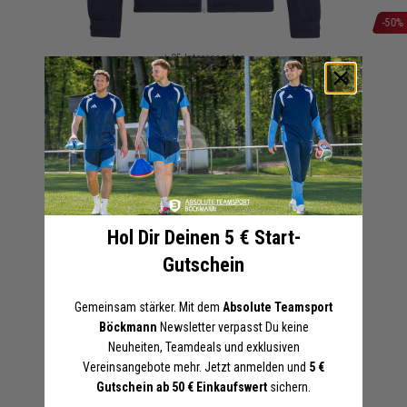
-50%
Zum
+ 95 Interessenten
Anfang
adidas Entrada 22 Trainingsjacke
der
Herren Damen | Track Jacket
Bildergalerie
Grau
Blau
springen
17,50 €
35,00 €
UVP
Online-Preise können von den Filialpreisen abweichen
Artikel merken
Hol Dir Deinen 5 € Start-
Gutschein
In den Warenkorb legen
Gemeinsam stärker. Mit dem
Absolute Teamsport
Böckmann
Newsletter verpasst Du keine
Druckoptionen anzeigen
Neuheiten, Teamdeals und exklusiven
Vereinsangebote mehr. Jetzt anmelden und
5 €
Gutschein ab 50 € Einkaufswert
sichern.
BESCHREIBUNG
VORTEILE
DETAILS