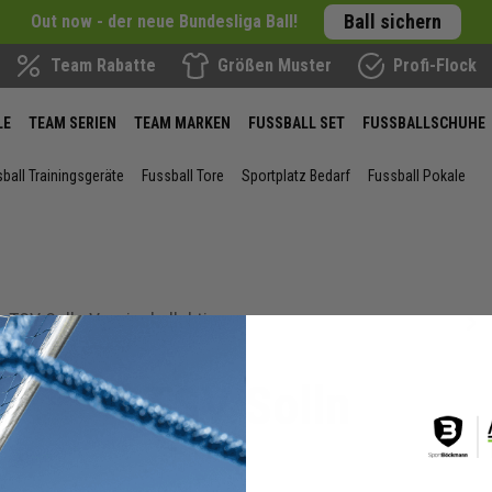
Ball sichern
Out now - der neue Bundesliga Ball!
Team Rabatte
Größen Muster
Profi-Flock
LE
TEAM SERIEN
TEAM MARKEN
FUSSBALL SET
FUSSBALLSCHUHE
ball Trainingsgeräte
Fussball Tore
Sportplatz Bedarf
Fussball Pokale
TSV Solln Vereinskollektion
next
TSV Solln