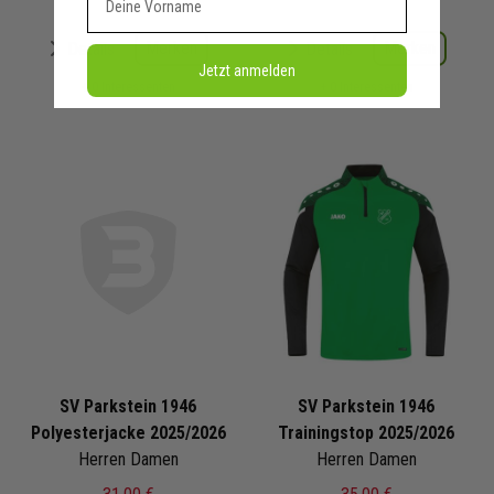
Merken
Merken
Details
Details
Jetzt anmelden
+ 0 Interessenten
+ 0 Interessenten
SV Parkstein 1946
SV Parkstein 1946
Polyesterjacke 2025/2026
Trainingstop 2025/2026
Herren Damen
Herren Damen