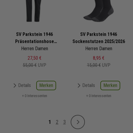
SV Parkstein 1946
SV Parkstein 1946
Präsentationshose
Sockenstutzen 2025/2026
Herren Damen
2025/2026
Herren Damen
27,50 €
8,95 €
55,00 €
UVP
15,00 €
UVP
Merken
Merken
Details
Details
+ 0 Interessenten
+ 0 Interessenten
Seite
1
2
3
Weiter
Sie lesen gerade Seite
Seite
Seite