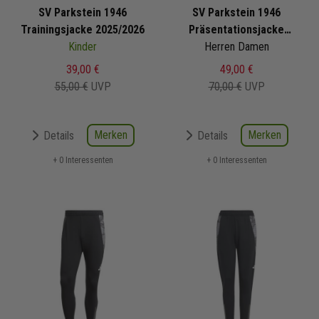
SV Parkstein 1946
SV Parkstein 1946
Trainingsjacke 2025/2026
Präsentationsjacke
Kinder
Herren Damen
2025/2026
39,00 €
49,00 €
55,00 €
UVP
70,00 €
UVP
Merken
Merken
Details
Details
+ 0 Interessenten
+ 0 Interessenten