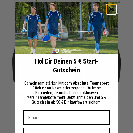
+ 0 Interessenten
+ 0 Interessenten
Hol Dir Deinen 5 € Start-
Gutschein
Gemeinsam stärker. Mit dem
Absolute Teamsport
Böckmann
Newsletter verpasst Du keine
Neuheiten, Teamdeals und exklusiven
SV Parkstein 1946
SV Parkstein 1946
Vereinsangebote mehr. Jetzt anmelden und
5 €
Präsentationsjacke
Präsentationsjacke
Gutschein ab 50 € Einkaufswert
sichern.
2025/2026
Damen
2025/2026
Herren
Dein E-mail Adresse
0,00 €
45,00 €
64,99 €
UVP
Vorname