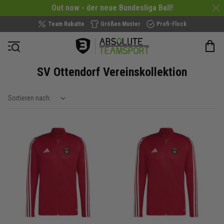
Out now - der neue Bundesliga Ball!
Team Rabatte
Größen Muster
Profi-Flock
Navigation öffnen
SV Ottendorf Vereinskollektion
Sortieren nach:
show filteroptions