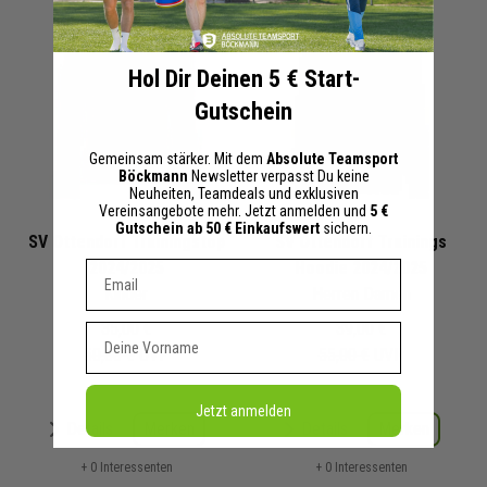
Hol Dir Deinen 5 € Start-
Gutschein
Gemeinsam stärker. Mit dem
Absolute Teamsport
Böckmann
Newsletter verpasst Du keine
Neuheiten, Teamdeals und exklusiven
Vereinsangebote mehr. Jetzt anmelden und
5 €
Gutschein ab 50 € Einkaufswert
sichern.
SV Ottendorf Trainingstop
SV Ottendorf Trainings
2024/2025
Hoodie 2024/2025
Dein E-mail Adresse
Kinder
Herren Damen
35,00 €
39,00 €
Vorname
50,00 €
UVP
55,00 €
UVP
Jetzt anmelden
Merken
Merken
Details
Details
+ 0 Interessenten
+ 0 Interessenten