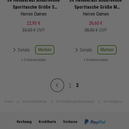
SV Heidekraut Andervenne
SV Heidekraut Andervenne
Sporttasche Größe S
Sporttasche Größe M
Herren Damen
2025/2026
Herren Damen
2025/2026
22,95 €
26,60 €
33,00 €
UVP
38,00 €
UVP
Merken
Merken
Details
Details
+ 0 Interessenten
+ 0 Interessenten
Seite
1
2
Zurück
Seite
Sie lesen gerade Seite
Home
Vereinskollektion
SV Heidekraut Andervenne
SV Heidekraut An
Rechnung
Kreditkarte
Vorkasse