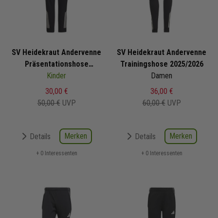
SV Heidekraut Andervenne
SV Heidekraut Andervenne
Präsentationshose
Trainingshose 2025/2026
2025/2026
Kinder
Damen
30,00 €
36,00 €
50,00 €
UVP
60,00 €
UVP
Merken
Merken
Details
Details
+ 0 Interessenten
+ 0 Interessenten