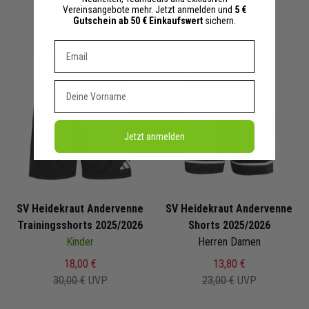
Vereinsangebote mehr. Jetzt anmelden und
5 €
+ 0 Interessenten
+ 0 Interessenten
Gutschein ab 50 € Einkaufswert
sichern.
Dein E-mail Adresse
Vorname
Jetzt anmelden
SV Heidekraut Andervenne
SV Heidekraut Andervenne
Trainingsshorts 2025/2026
Shorts 2025/2026
Kinder
Herren Damen
18,00 €
13,80 €
30,00 €
UVP
23,00 €
UVP