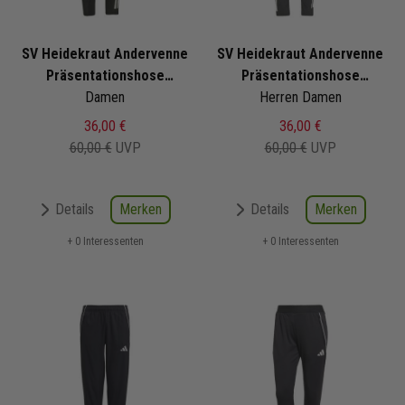
SV Heidekraut Andervenne
SV Heidekraut Andervenne
Präsentationshose
Präsentationshose
2025/2026
Damen
Herren Damen
2025/2026
36,00 €
36,00 €
60,00 €
UVP
60,00 €
UVP
Merken
Merken
Details
Details
+ 0 Interessenten
+ 0 Interessenten