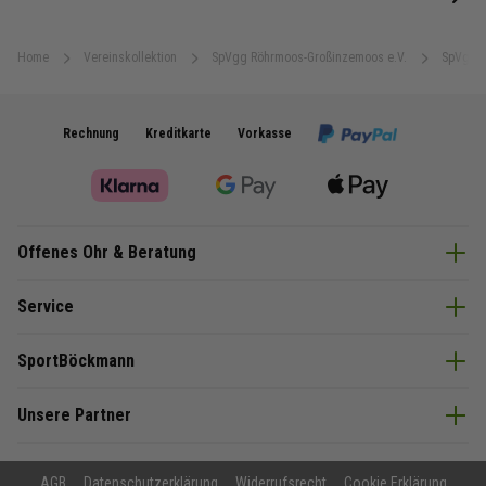
next
Home
Vereinskollektion
SpVgg Röhrmoos-Großinzemoos e.V.
SpVgg R
Rechnung
Kreditkarte
Vorkasse
Offenes Ohr & Beratung
Service
SportBöckmann
Unsere Partner
AGB
Datenschutzerklärung
Widerrufsrecht
Cookie Erklärung