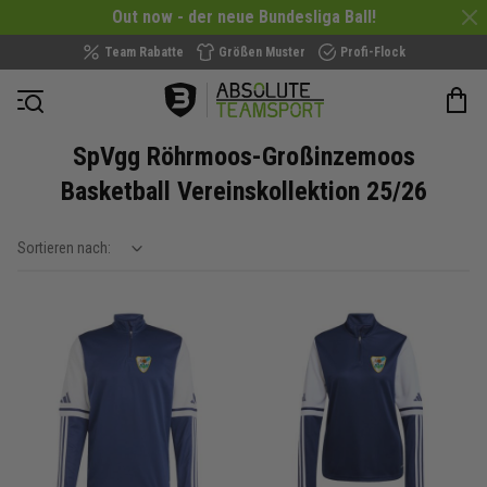
Out now - der neue Bundesliga Ball!
Team Rabatte
Größen Muster
Profi-Flock
Navigation öffnen
SpVgg Röhrmoos-Großinzemoos
Basketball Vereinskollektion 25/26
Sortieren nach:
show filteroptions