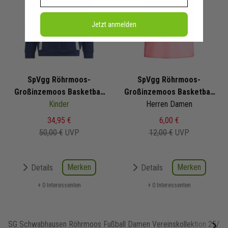
Jetzt anmelden
SpVgg Röhrmoos-
SpVgg Röhrmoos-
Großinzemoos Basketball
Großinzemoos Basketball
Sweat Hoodie 2025/2026
Kinder
adidas Markierungshemd
Herren Damen
2025/2026
34,95 €
6,00 €
50,00 €
UVP
12,00 €
UVP
Merken
Merken
Details
Details
+ 0 Interessenten
+ 0 Interessenten
SG Schwabhausen Röhrmoos Fußball Damen Vereinskollektion 25/26