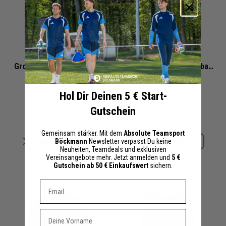
SpVgg Röhrmoos-
SpVgg Röhrmoos-
Großinzemoos Basketball
Großinzemoos Basketball
Trainingstop 2025/2026
Kinder
Sweat Hoodie 2025/2026
Herren Damen
Hol Dir Deinen 5 € Start-
27,95 €
41,95 €
40,00 €
UVP
60,00 €
UVP
Gutschein
Gemeinsam stärker. Mit dem
Absolute Teamsport
Merken
Merken
Details
Details
Böckmann
Newsletter verpasst Du keine
Neuheiten, Teamdeals und exklusiven
Vereinsangebote mehr. Jetzt anmelden und
5 €
+ 0 Interessenten
+ 0 Interessenten
Gutschein ab 50 € Einkaufswert
sichern.
Dein E-mail Adresse
Vorname