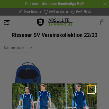
Out now - der neue Bundesliga Ball!
Team Rabatte
Größen Muster
Profi-Flock
Navigation öffnen
Rissener SV Vereinskollektion 22/23
Sortieren nach:
show filteroptions