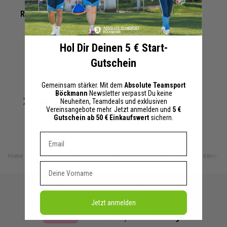
Rissener SV Rucksack
2023/2024
Hol Dir Deinen 5 € Start-
17,50 €
Gutschein
24,99 €
UVP
Gemeinsam stärker. Mit dem
Absolute Teamsport
Böckmann
Newsletter verpasst Du keine
Merken
Details
Neuheiten, Teamdeals und exklusiven
Vereinsangebote mehr. Jetzt anmelden und
5 €
Gutschein ab 50 € Einkaufswert
sichern.
+ 2 Interessenten
Dein E-mail Adresse
Home
Vereinskollektion
Rissener SV
KG Stadtwacht Metelen Vereinsko
Vorname
Rechnung
Kreditkarte
Vorkasse
Jetzt anmelden