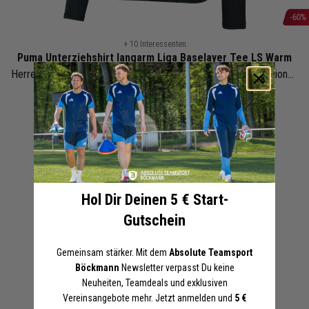
-60%
Zum
+ 10 Interessenten
Anfang
Puma Unterziehshirt langarm Liga Baselayer Tee LS Warm
der
Herren Damen | Langarmshirt Fussball mit Stehkragen | Funktionsunterwäsche
Bildergalerie
Schwarz
Weiß
springen
19,98 €
49,95 €
UVP
Mengenrabatt anzeigen
Online-Preise können von den Filialpreisen abweichen
Hol Dir Deinen 5 € Start-
Artikel merken
Gutschein
Gemeinsam stärker. Mit dem
Absolute Teamsport
In den Warenkorb legen
Böckmann
Newsletter verpasst Du keine
Neuheiten, Teamdeals und exklusiven
BESCHREIBUNG
DETAILS
Vereinsangebote mehr. Jetzt anmelden und
5 €