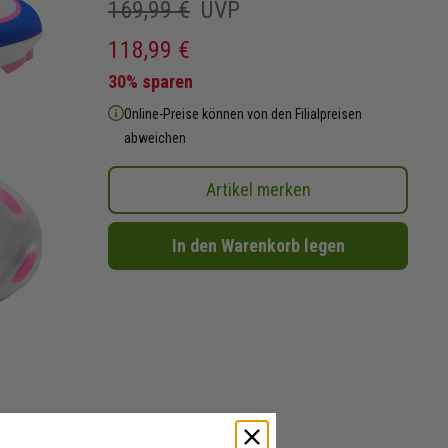
169,99 €
UVP
118,99 €
30% sparen
Online-Preise können von den Filialpreisen
abweichen
Artikel merken
In den Warenkorb legen