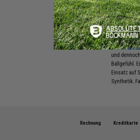
E-Mail:
hoch wie uns
serviceinfo.de@nike.com
wird. Wir ha
Blade-Stolle
Produkt Name:
Mercurial
Mercurial is
Superfly 10 Pro
Anforderunge
FG
eines Mercur
und dennoch 
Produkt
Laufzeit:
bis
Ballgefühl. E
Juni 2027
Einsatz auf 
Synthetik. F
Nike
Artikelnummer:
HF9433-446
Rechnung
Kreditkarte