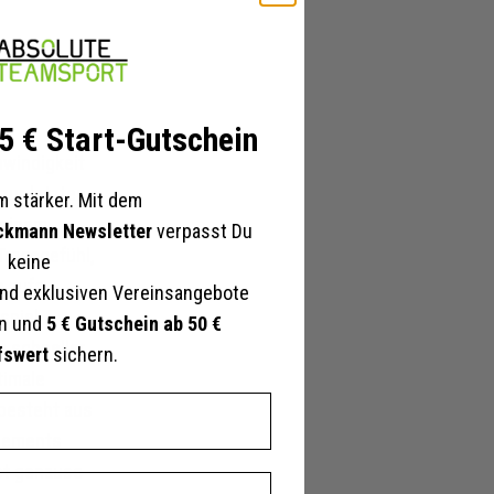
 5 € Start-Gutschein
hwindigkeit
zur letzten
 stärker. Mit dem
 einem
ckmann Newsletter
verpasst Du
Tragegefühl,
keine
n aufs
nd exklusiven Vereinsangebote
spiel
en und
5 € Gutschein ab 50 €
u schneller
fswert
sichern.
timale
 besteht aus
Elements
ist genauso