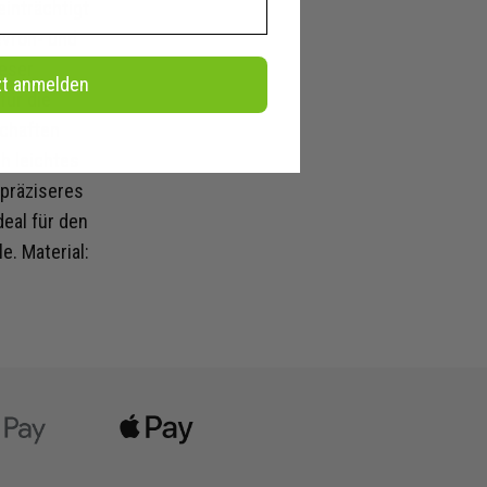
einträchtigt
evron- und
ieser
zt anmelden
für die
schaften
ch leichtes
 präziseres
deal für den
e. Material: