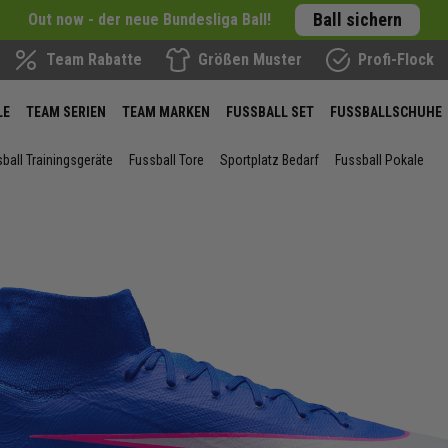
Ball sichern
Out now - der neue Bundesliga Ball!
Team Rabatte
Größen Muster
Profi-Flock
LE
TEAM SERIEN
TEAM MARKEN
FUSSBALL SET
FUSSBALLSCHUHE
ball Trainingsgeräte
Fussball Tore
Sportplatz Bedarf
Fussball Pokale
ie