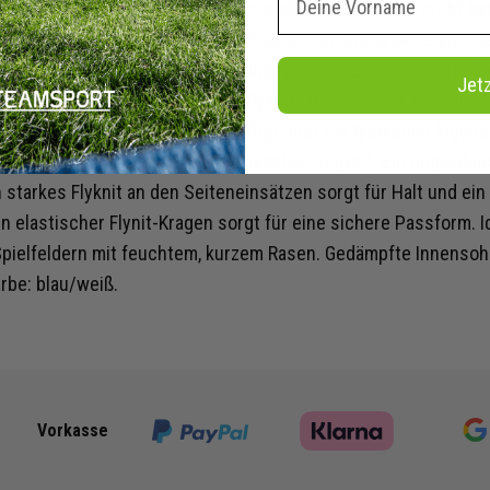
ere bewährten mittleren Stollen, sodass die Traktion nicht be
ben das wellenförmige Traktionsmuster mit überarbeiteten Ch
n kombiniert, um schnelle Richtungswechsel zu erleichtern. D
Jet
t der erste mit durchgehendem Flyknit-Obermaterial. Es wurde 
n des Spiels optimiert und verfügt über die typischen Eigen
ials. Ein Schuh, entwickelt für Geschwindigkeit. Ein unglaubli
starkes Flyknit an den Seiteneinsätzen sorgt für Halt und ein
in elastischer Flynit-Kragen sorgt für eine sichere Passform. I
Spielfeldern mit feuchtem, kurzem Rasen. Gedämpfte Innensohl
arbe: blau/weiß.
Vorkasse