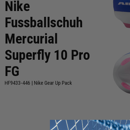
Nike
Fussballschuh
Mercurial
Superfly 10 Pro
FG
HF9433-446 | Nike Gear Up Pack
Zum
Anfang
der