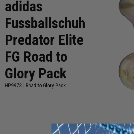
adidas
Fussballschuh
Predator Elite
FG Road to
Glory Pack
HP9973 | Road to Glory Pack
Zum
Anfang
der