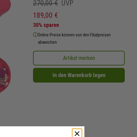
270,00 €
UVP
189,00 €
30% sparen
Online-Preise können von den Filialpreisen
abweichen
Artikel merken
In den Warenkorb legen