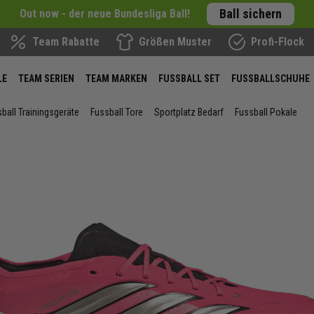
Ball sichern
Out now - der neue Bundesliga Ball!
Team Rabatte
Größen Muster
Profi-Flock
LE
TEAM SERIEN
TEAM MARKEN
FUSSBALL SET
FUSSBALLSCHUHE
ball Trainingsgeräte
Fussball Tore
Sportplatz Bedarf
Fussball Pokale
ie