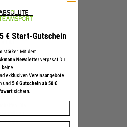
 5 € Start-Gutschein
eit für
tattet sind.
 stärker. Mit dem
s Spielfeld
ckmann Newsletter
verpasst Du
e zu
keine
 hilft dir,
nd exklusiven Vereinsangebote
n Passform
en und
5 € Gutschein ab 50 €
ntegrierte
fswert
sichern.
nd nassen
schaffen. Die
ebenfalls zu
e Energie