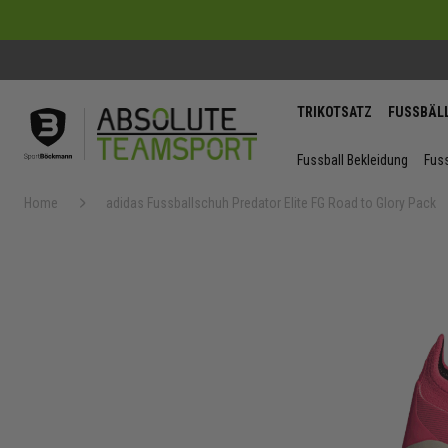
TRIKOTSATZ
FUSSBÄL
Fussball Bekleidung
Fuss
Home
adidas Fussballschuh Predator Elite FG Road to Glory Pack
Zum
Ende
der
Bildergaler
springen