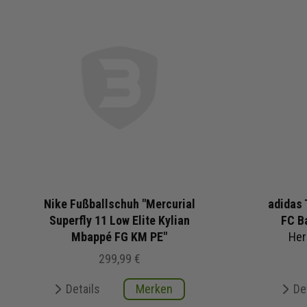
Nike Fußballschuh "Mercurial
adidas 
Superfly 11 Low Elite Kylian
FC B
Mbappé FG KM PE"
Her
299,99 €
Details
Merken
De