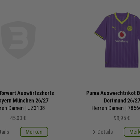
Torwart Auswärtsshorts
Puma Ausweichtrikot B
ayern München 26/27
Dortmund 26/2
ren Damen | JZ3108
Herren Damen | 7856
45,00 €
99,95 €
tails
Merken
Details
Mer