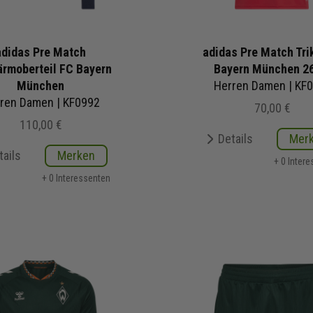
adidas Pre Match
adidas Pre Match Tri
rmoberteil FC Bayern
Bayern München 2
München
Herren Damen | KF
ren Damen | KF0992
70,00 €
110,00 €
Details
Mer
tails
Merken
+ 0 Inter
+ 0 Interessenten