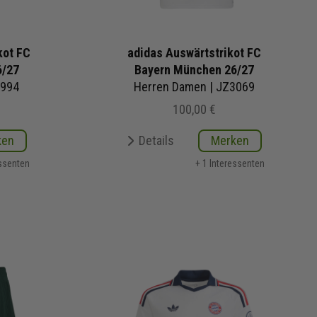
kot FC
adidas Auswärtstrikot FC
6/27
Bayern München 26/27
0994
Herren Damen | JZ3069
100,00 €
ken
Details
Merken
essenten
+ 1 Interessenten