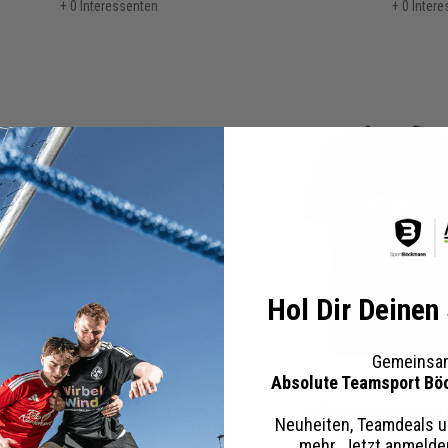
+ 0 Interessenten
+ 0 Inter
Hol Dir Deinen
Gemeinsam
Absolute Teamsport Bö
usweichtrikot Borussia
adidas Ausweichtr
Neuheiten, Teamdeals u
Dortmund 26/27
Juventus 26/27
mehr. Jetzt anmeld