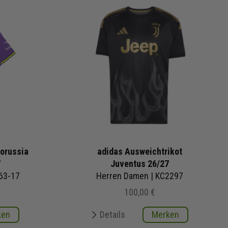
orussia
adidas Ausweichtrikot
7
Juventus 26/27
63-17
Herren Damen | KC2297
100,00 €
ken
Details
Merken