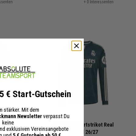
essenten
+ 0 Interessenten
 5 € Start-Gutschein
 stärker. Mit dem
ckmann Newsletter
verpasst Du
keine
ikot
adidas Auswärtstrikot Real
nd exklusiven Vereinsangebote
Madrid 26/27
en und
5 € Gutschein ab 50 €