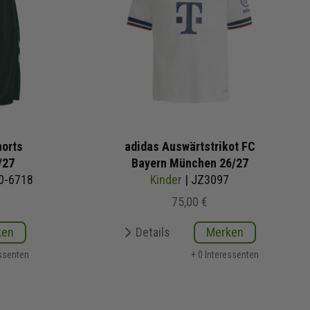
orts
adidas Auswärtstrikot FC
/27
Bayern München 26/27
0-6718
Kinder
| JZ3097
75,00 €
ken
Details
Merken
essenten
+ 0 Interessenten