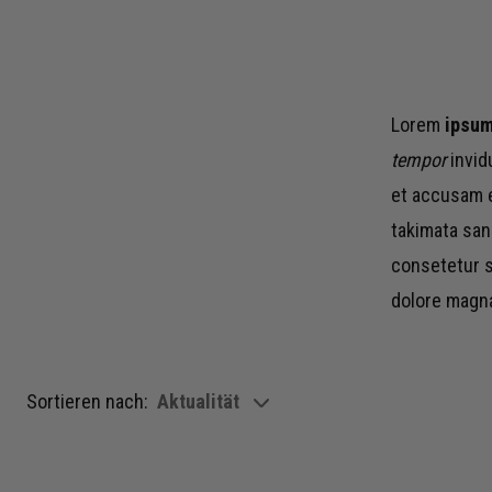
Lorem
ipsum 
tempor
invid
et accusam e
takimata san
consetetur s
dolore magna
Sortieren nach:
Aktualität
show filteroptions