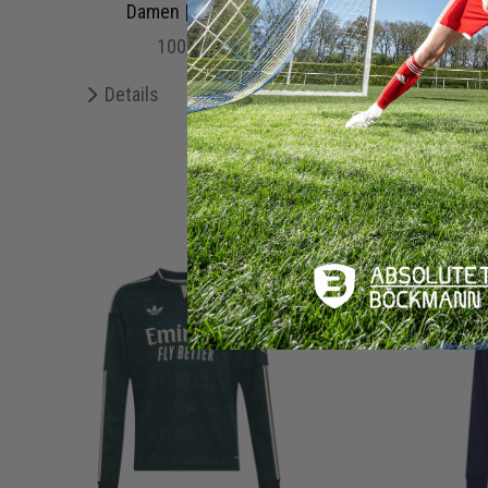
Damen | KB1998
K
100,00 €
Details
Merken
De
+ 0 Interessenten