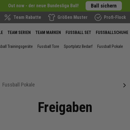
Ball sichern
Out now - der neue Bundesliga Ball!
Team Rabatte
Größen Muster
Profi-Flock
LE
TEAM SERIEN
TEAM MARKEN
FUSSBALL SET
FUSSBALLSCHUHE
ball Trainingsgeräte
Fussball Tore
Sportplatz Bedarf
Fussball Pokale
Fussball Pokale
next
Freigaben