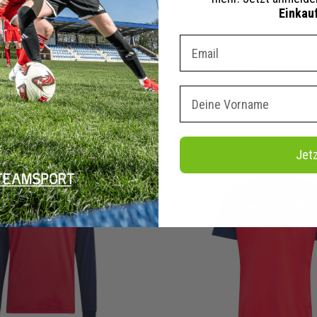
inder
| 785666-17
Kinder
| KB8844
Einkau
79,95 €
75,00 €
Dein E-mail Adresse
tails
Merken
Details
Mer
+ 0 Interessenten
+ 0 Inter
Vorname
Jet