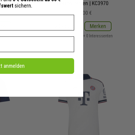
Herren Damen | KC3970
fswert
sichern.
110,00 €
ken
Details
Merken
essenten
+ 0 Interessenten
zt anmelden