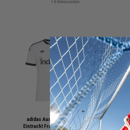
+ 0 Interessenten
adidas Auswärtstrikot
Puma A
Eintracht Frankfurt 26/27