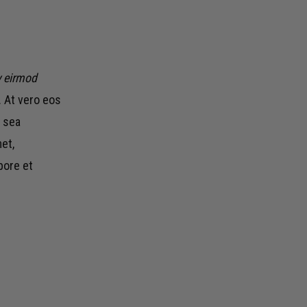
 eirmod
 At vero eos
o sea
et,
bore et