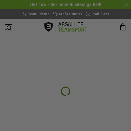
Out now - der neue Bundesliga Ball!
Team Rabatte
Größen Muster
Profi-Flock
Navigation öffnen
Zum
Ende
der
Bildergalerie
springen