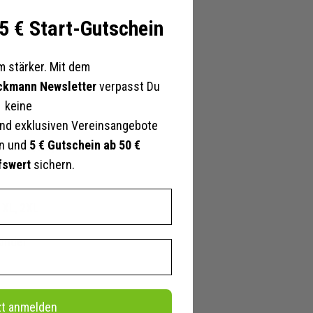
 5 € Start-Gutschein
 stärker. Mit dem
ckmann Newsletter
verpasst Du
keine
nd exklusiven Vereinsangebote
en und
5 € Gutschein ab 50 €
chwarz/rot,
fswert
sichern.
, XL, 2XL
Kinder
r
zt anmelden