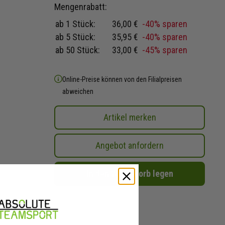
Mengenrabatt:
ab 1 Stück:
36,00 €
-40% sparen
ab 5 Stück:
35,95 €
-40% sparen
ab 50 Stück:
33,00 €
-45% sparen
Online-Preise können von den Filialpreisen
abweichen
Artikel merken
Angebot anfordern
In den Warenkorb legen