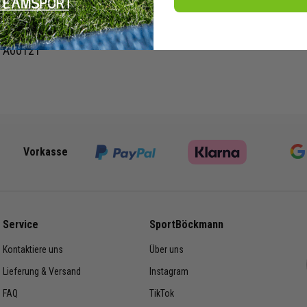
 JI6548, JI6497, IW0426
estellnummer:
: A00121
Vorkasse
Service
SportBöckmann
Kontaktiere uns
Über uns
Lieferung & Versand
Instagram
FAQ
TikTok