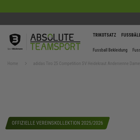
TRIKOTSATZ
FUSSBÄL
Fussball Bekleidung
Fuss
Home
adidas Tiro 25 Competition SV Heidekraut Andervenne Dame
Zum
Ende
der
Bildergaler
springen
OFFIZIELLE VEREINSKOLLEKTION 2025/2026