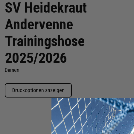
SV Heidekraut
Andervenne
Trainingshose
2025/2026
Damen
Druckoptionen anzeigen
Zum
Anfang
der