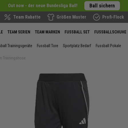
Ball sichern
Out now - der neue Bundesliga Ball!
Team Rabatte
Größen Muster
Profi-Flock
LE
TEAM SERIEN
TEAM MARKEN
FUSSBALL SET
FUSSBALLSCHUHE
ball Trainingsgeräte
Fussball Tore
Sportplatz Bedarf
Fussball Pokale
n Trainingshose
ie