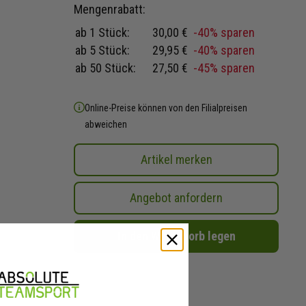
Mengenrabatt:
ab 1 Stück:
30,00 €
-40% sparen
ab 5 Stück:
29,95 €
-40% sparen
ab 50 Stück:
27,50 €
-45% sparen
Online-Preise können von den Filialpreisen
abweichen
Artikel merken
Angebot anfordern
In den Warenkorb legen