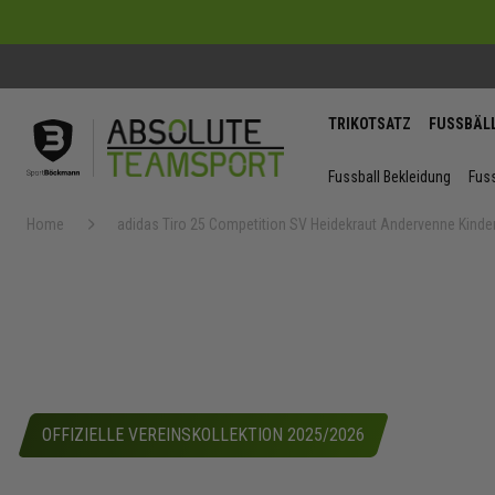
TRIKOTSATZ
FUSSBÄL
Fussball Bekleidung
Fuss
Home
adidas Tiro 25 Competition SV Heidekraut Andervenne Kinde
Zum
Ende
der
Bildergaler
springen
OFFIZIELLE VEREINSKOLLEKTION 2025/2026