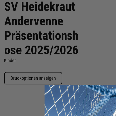
SV Heidekraut
Andervenne
Präsentationsh
ose 2025/2026
Kinder
Druckoptionen anzeigen
Zum
Anfang
der