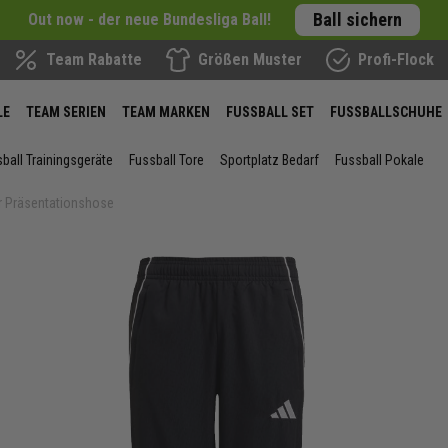
Ball sichern
Out now - der neue Bundesliga Ball!
Team Rabatte
Größen Muster
Profi-Flock
LE
TEAM SERIEN
TEAM MARKEN
FUSSBALL SET
FUSSBALLSCHUHE
ball Trainingsgeräte
Fussball Tore
Sportplatz Bedarf
Fussball Pokale
r Präsentationshose
ie