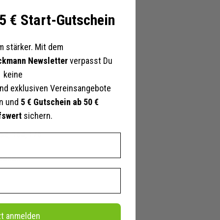
 5 € Start-Gutschein
 stärker. Mit dem
ckmann Newsletter
verpasst Du
keine
nd exklusiven Vereinsangebote
en und
5 € Gutschein ab 50 €
Schwarz/weiß
fswert
sichern.
152, 164, 176
senen
r
zt anmelden