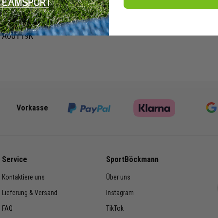
: JI6551, IW0447
estellnummer:
: A00119K
Vorkasse
Service
SportBöckmann
Kontaktiere uns
Über uns
Lieferung & Versand
Instagram
FAQ
TikTok