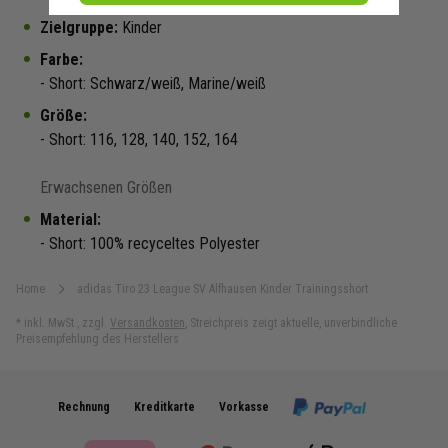
Zielgruppe:
Kinder
Farbe:
- Short: Schwarz/weiß, Marine/weiß
Größe:
- Short: 116, 128, 140, 152, 164
Erwachsenen Größen
Material:
- Short: 100% recyceltes Polyester
Home
adidas Tiro 23 League SV Alfhausen Kinder Trainingsshort
*
inkl. MwSt.
,
zzgl.
Versandkosten
,
Streichpreis zeigt aktuelle, unverbindliche
Preisempfehlung des Herstellers
Rechnung
Kreditkarte
Vorkasse