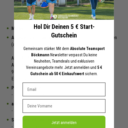
DETAILS
Hol Dir Deinen 5 € Start-
Marke:
adidas
Gutschein
Angaben zur Produktsicherheit:
Herstellerinformationen
(adidas):
Gemeinsam stärker. Mit dem
Absolute Teamsport
Böckmann
Newsletter verpasst Du keine
ADIDAS AG World of Sports
Neuheiten, Teamdeals und exklusiven
Adi-Dassler-Straße 1
Vereinsangebote mehr. Jetzt anmelden und
5 €
91074 Herzogenaurach
Gutschein ab 50 € Einkaufswert
sichern.
E-Mail: service@adidas.de
Dein E-mail Adresse
Produkt Laufzeit:
- Short: bis Februar 2025
Vorname
adidas Artikelnummer:
- Short: HS0325, HS0321
Shop Bestellnummer:
Jetzt anmelden
- Short: 81665K