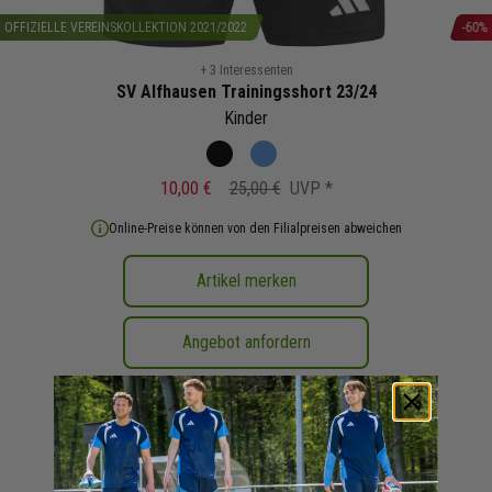
OFFIZIELLE VEREINSKOLLEKTION 2021/2022
-60%
Zum
+ 3 Interessenten
Anfang
SV Alfhausen Trainingsshort 23/24
der
Kinder
Bildergalerie
Schwarz
Blau
springen
10,00 €
25,00 €
UVP
Online-Preise können von den Filialpreisen abweichen
Artikel merken
Angebot anfordern
In den Warenkorb legen
Druckoptionen anzeigen