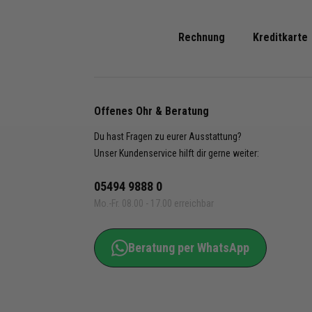
Dinklag
49451 
E-Mail
Rechnung
Kreditkarte
Produk
- Triko
adidas
Offenes Ohr & Beratung
- Triko
Du hast Fragen zu eurer Ausstattung?
JJ0061
Unser Kundenservice hilft dir gerne weiter:
JJ0053
JC8667
05494 9888 0
JJ005
Mo.-Fr. 08.00 - 17.00 erreichbar
Shop B
- Triko
Beratung per WhatsApp
- Block