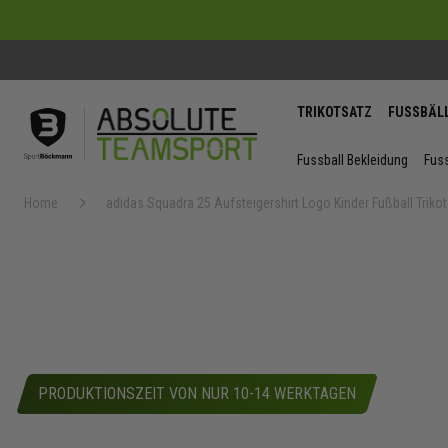
TRIKOTSATZ
FUSSBÄL
Fussball Bekleidung
Fuss
Home
adidas Squadra 25 Aufsteigershirt Logo Kinder Fußball Trikot
Zum
Ende
der
Bildergaler
springen
PRODUKTIONSZEIT VON NUR 10-14 WERKTAGEN