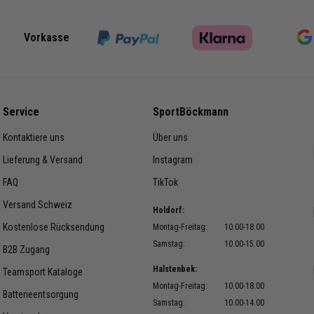
er Str. 15
Größe:
Holdorf
- Trikot: 116, 128, 140,
: info@sport-boeckmann.de
Vorkasse
- Block:2: One Size
t Laufzeit:
t: bis Februar 2028
Erwachsenen Größen
 Artikelnummer:
Material:
Service
SportBöckmann
t: JN5410, JJ0054, JJ0056,
- Trikot: 100% Polyeste
Kontaktiere uns
Über uns
, JN7486, JJ0050, JJ2415,
, JC8666, JJ0051, JJ0052,
Lieferung & Versand
Instagram
, JJ0060, JJ0059, JJ0057,
FAQ
TikTok
8
Versand Schweiz
Holdorf:
estellnummer:
Kostenlose Rücksendung
Montag-Freitag:
10.00-18.00
t: A00195K
Samstag:
10.00-15.00
B2B Zugang
:2: 15104
Halstenbek:
Teamsport Kataloge
Montag-Freitag:
10.00-18.00
Batterieentsorgung
Samstag:
10.00-14.00