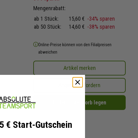
Mengenrabatt:
ab 1 Stück:
15,60 €
-34% sparen
ab 50 Stück:
14,60 €
-38% sparen
Online-Preise können von den Filialpreisen
abweichen
Artikel merken
Angebot anfordern
In den Warenkorb legen
 5 € Start-Gutschein