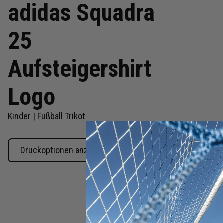
adidas Squadra
25
Aufsteigershirt
Logo
Kinder | Fußball Trikot
Druckoptionen anzeigen
Zum
Anfang
der