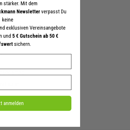
 stärker. Mit dem
ckmann Newsletter
verpasst Du
keine
nd exklusiven Vereinsangebote
en und
5 € Gutschein ab 50 €
tig.
fswert
sichern.
n
u/weiß,
iß,
t und Erfolg
iß,
ß,
 mit euren
/weiß,
oeckmann.de
eiß/schwarz,
zt anmelden
iß