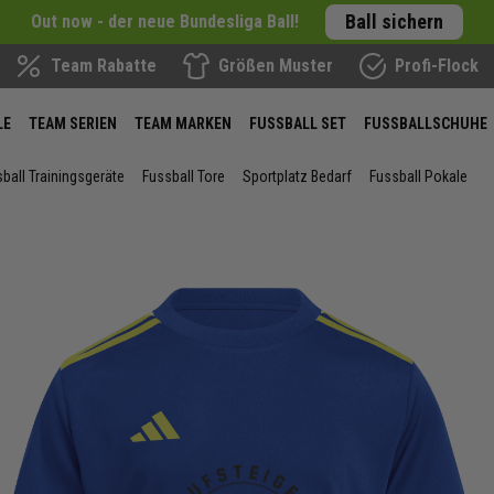
Ball sichern
Out now - der neue Bundesliga Ball!
Team Rabatte
Größen Muster
Profi-Flock
LE
TEAM SERIEN
TEAM MARKEN
FUSSBALL SET
FUSSBALLSCHUHE
ball Trainingsgeräte
Fussball Tore
Sportplatz Bedarf
Fussball Pokale
ie